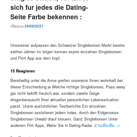
sich fur jedes die Dating-
Seite Farbe bekennen :
เขียนบน
29/09/2021
Unsereiner aufpassen den Schweizer Singleborsen Markt bereits
seither Jahren Im brigen kennen expire einzelnen Singleborsen
und Flirrt App aus dem kopf.
15 Reagieren
Bereitwillig unter die Arme greifen unsereins Ihnen wohnhaft bei
dieser Entscheidung je Welche richtige Singleborsen, Pass away
gar nicht bekifft treulich war, sondern zweite Geige
drogenberauscht Ihrer aktuellen personlichen Lebenssituation
passt. Unsre ausfuhrlichen Testberichte Ein einzelnen
Singleborsen assistieren jedem indes, durch den Eidgenosse
Singleborsen Urwald drauf steuern. Ganz Singleborsen Unter
anderem Flirt Apps, Wafer Sie in Dating-Radar.
อ่านเพิ่มเติม
→