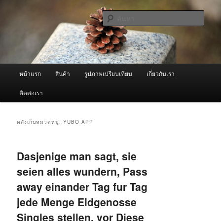
ข้าม
ข้าม
จำหน่ายเครื่องพ่นหมอกควัน คุณภาพดี บริการด้วยความจริงใจ
ไป
ไป
ค้นหา
ยัง
บทความ
เนื้อหา
รอง
ผู้นำเข้าเครื่องพ่นหมอกควัน Best
หลัก
Fogger / Fogger One และ อะไหล่
เมนู
หน้าแรก
สินค้า
รูปภาพเปรียบเทียบ
เกี่ยวกับเรา
หลัก
ติดต่อเรา
คลังเก็บหมวดหมู่:
YUBO APP
Dasjenige man sagt, sie
seien alles wundern, Pass
away einander Tag fur Tag
jede Menge Eidgenosse
Singles stellen, vor Diese