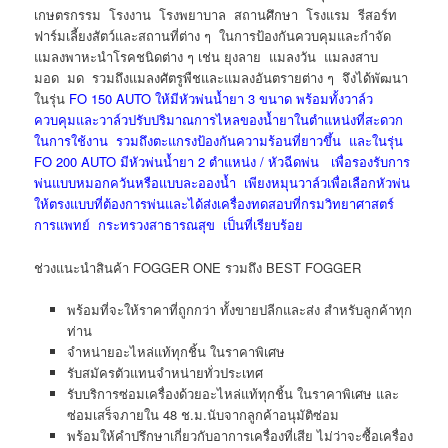
เกษตรกรรม โรงงาน โรงพยาบาล สถานศึกษา โรงแรม รีสอร์ท
ฟาร์มเลี้ยงสัตว์และสถานที่ต่าง ๆ ในการป้องกันควบคุมและกำจัด
แมลงพาหะนำโรคชนิดต่าง ๆ เช่น ยุงลาย แมลงวัน แมลงสาบ
มอด มด รวมถึงแมลงศัตรูพืชและแมลงอันตรายต่าง ๆ จึงได้พัฒนา
ในรุ่น
FO 150 AUTO ให้มีหัวพ่นน้ำยา 3 ขนาด พร้อมทั้งวาล์ว
ควบคุมและวาล์วปรับปริมาณการไหลของน้ำยาในตำแหน่งที่สะดวก
ในการใช้งาน รวมถึงตะแกรงป้องกันความร้อนที่ยาวขึ้น และในรุ่น
FO 200 AUTO มีหัวพ่นน้ำยา 2 ตำแหน่ง / หัวฉีดพ่น เพื่อรองรับการ
พ่นแบบหมอกควันหรือแบบละอองน้ำ เพียงหมุนวาล์วเพื่อเลือกหัวพ่น
ให้ตรงแบบที่ต้องการพ่นและได้ส่งเครื่องทดสอบที่กรมวิทยาศาสตร์
การแพทย์ กระทรวงสาธารณสุข เป็นที่เรียบร้อย
ช่วงแนะนำสินค้า FOGGER ONE รวมถึง BEST FOGGER
พร้อมที่จะให้ราคาที่ถูกกว่า ทั้งขายปลีกและส่ง สำหรับลูกค้าทุก
ท่าน
จำหน่ายอะไหล่แท้ทุกชิ้น ในราคาพิเศษ
รับสมัครตัวแทนจำหน่ายทั่วประเทศ
รับบริการซ่อมเครื่องด้วยอะไหล่แท้ทุกชิ้น ในราคาพิเศษ และ
ซ่อมเสร็จภายใน 48 ช.ม.นับจากลูกค้าอนุมัติซ่อม
พร้อมให้คำปรึกษาเกี่ยวกับอาการเครื่องที่เสีย ไม่ว่าจะซื้อเครื่อง