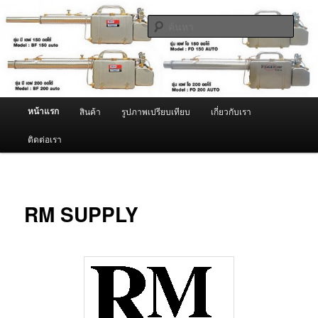
ข้าม
จำหน่ายเครื่องพ่นหมอกควัน คุณภาพดี บริการด้วยความจริงใจ
ไป
ค้นหา
ยัง
เนื้อหา
ผู้นำเข้าเครื่องพ่นหมอกควัน Best
หลัก
Fogger / Fogger One และ อะไหล่
เมนู
หน้าแรก
สินค้า
รูปภาพเปรียบเทียบ
เกี่ยวกับเรา
หลัก
ติดต่อเรา
RM SUPPLY