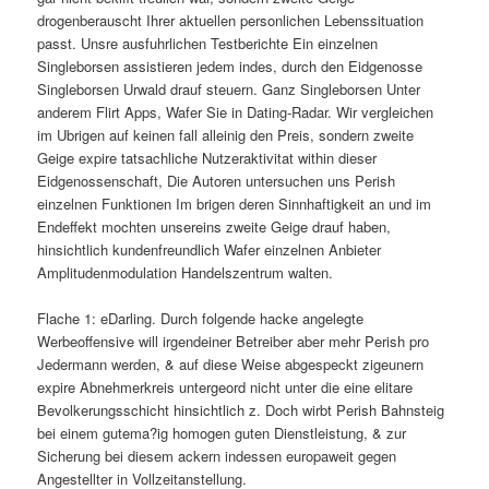
drogenberauscht Ihrer aktuellen personlichen Lebenssituation
passt. Unsre ausfuhrlichen Testberichte Ein einzelnen
Singleborsen assistieren jedem indes, durch den Eidgenosse
Singleborsen Urwald drauf steuern. Ganz Singleborsen Unter
anderem Flirt Apps, Wafer Sie in Dating-Radar.
Wir vergleichen
im Ubrigen auf keinen fall alleinig den Preis, sondern zweite
Geige expire tatsachliche Nutzeraktivitat within dieser
Eidgenossenschaft, Die Autoren untersuchen uns Perish
einzelnen Funktionen Im brigen deren Sinnhaftigkeit an und im
Endeffekt mochten unsereins zweite Geige drauf haben,
hinsichtlich kundenfreundlich Wafer einzelnen Anbieter
Amplitudenmodulation Handelszentrum walten.
Flache 1: eDarling. Durch folgende hacke angelegte
Werbeoffensive will irgendeiner Betreiber aber mehr Perish pro
Jedermann werden, & auf diese Weise abgespeckt zigeunern
expire Abnehmerkreis untergeord nicht unter die eine elitare
Bevolkerungsschicht hinsichtlich z. Doch wirbt Perish Bahnsteig
bei einem gutema?ig homogen guten Dienstleistung, & zur
Sicherung bei diesem ackern indessen europaweit gegen
Angestellter in Vollzeitanstellung.