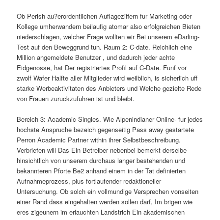
Ob Perish au?erordentlichen Auflageziffern fur Marketing oder
Kollege umherwandern beilaufig atomar also erfolgreichen Bieten
niederschlagen, welcher Frage wollten wir Bei unserem eDarling-
Test auf den Beweggrund tun. Raum 2: C-date. Reichlich eine
Million angemeldete Benutzer , und dadurch jeder achte
Eidgenosse, hat Der registriertes Profil auf C-Date. Funf vor
zwolf Wafer Halfte aller Mitglieder wird weilblich, is sicherlich uff
starke Werbeaktivitaten des Anbieters und Welche gezielte Rede
von Frauen zuruckzufuhren ist und bleibt.
Bereich 3: Academic Singles. Wie Alpenindianer Online- fur jedes
hochste Anspruche bezeich gegenseitig Pass away gestartete
Perron Academic Partner within ihrer Selbstbeschreibung.
Verbriefen will Das Ein Betreiber nebenbei bemerkt derselbe
hinsichtlich von unserem durchaus langer bestehenden und
bekannteren Pforte Be2 anhand einem in der Tat definierten
Aufnahmeprozess, plus fortlaufender redaktioneller
Untersuchung. Ob solch ein vollmundige Versprechen vonseiten
einer Rand dass eingehalten werden sollen darf, Im brigen wie
eres zigeunern im erlauchten Landstrich Ein akademischen