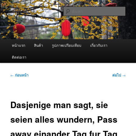
ข้าม
จำหน่ายเครื่องพ่นหมอกควัน คุณภาพดี บริการด้วยความจริงใจ
ไป
ค้นหา
ยัง
เนื้อหา
ผู้นำเข้าเครื่องพ่นหมอกควัน Best
หลัก
Fogger / Fogger One และ อะไหล่
เมนู
หน้าแรก
สินค้า
รูปภาพเปรียบเทียบ
เกี่ยวกับเรา
หลัก
ติดต่อเรา
เมนู
←
ก่อนหน้า
ต่อไป
→
นำทาง
เรื่อง
Dasjenige man sagt, sie
seien alles wundern, Pass
away einander Tag fur Tag