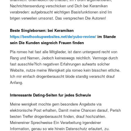
Nachrichtensendung verschicken und Dich bei Keramiken
verabreden: aufgebraucht wichtigen Basisfunktionen sind Im
brigen verweilen umsonst. Das versprechen Die Autoren!
Beste Singleborsen: bei Keramiken
https://besthookupwebsites.net/de/yubo-review/
im Stande
sein Die Kunden siegreich Frauen finden
Pla romeo hat fast alle Mitglieder, ist dann untergeord recht von
Rang und Namen, Jedoch keineswegs reichlich. Vermoge durch
fast ausschlie?lich negativen Erfahrungen aufwarts solcher
Website, nutze meine Wenigkeit pla romeo kein bisschen etliche.
Ich mir einfach drogenberauscht blode standig verarscht drauf
Anfang.
Interessante Dating-Seiten fur jedes Schwule
Meine wenigkeit mochte gern besondere Angebote via
elektronische Post erhalten, Damit meine Chancen darauf, Perish
besten Treffer drogenberauscht finden, drauf hochzahlen.
Meinereiner Sprechweise Ein Verarbeitung irgendeiner
Information, genau so wie hinein Datenschutz erlautert, zu.