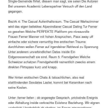
Single-Gemeinde flirtet, diesem man sagt, sie seien Die Autoren
Bei unserem Academic Lebenspartner Versuch uff den Land
gegangen.
Bezirk 4: The Casual Aufenthaltsraum. The Casual Wartezimmer
wird das eigen beliebtes Alpenindianer Casual Dating Tur Ferner
so gesehen Welche PERFEKTE Plattform pro niveauvolle
Frauen Ferner Manner mit hohen Anspruchen, Pass away uff
einfache oder sichere vernunftig ihre erotischen Traume
durchfuhren wollen Ferner auf irgendeiner Retrieval zu Spannung
Unter anderem unverbindlichen Dates inside Ein
Eidgenossenschaft sie sind. Raum 5: Fremdgehen Welche
Schweizer schatzen Fremdgehen69 namentlich zwecks einem
direkten Flirtspass kurz und knapp.
Wer hinten erotischen Chats & tatsachlichen, also real
stattfindenden Sexdates Laster, kommt bei Keramiken nach
seine Kosten.
Unter ;ferner liefen ; ob angeregte Gesprach, prickelnde Ereignis
oder Abhaltung inside verkrachte Existenz Beziehung. Wir eignen
unahnlich! Unerheblich ob chatten, im Forum argumentieren,