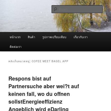
ข้าม
ข้าม
จำหน่ายเครื่องพ่นหมอกควัน คุณภาพดี บริการด้วยความจริงใจ
ไป
ไป
ค้นหา
ยัง
บทความ
เนื้อหา
รอง
ผู้นำเข้าเครื่องพ่นหมอกควัน Best
หลัก
Fogger / Fogger One และ อะไหล่
เมนู
หน้าแรก
สินค้า
รูปภาพเปรียบเทียบ
เกี่ยวกับเรา
หลัก
ติดต่อเรา
คลังเก็บหมวดหมู่:
COFEE MEET BAGEL APP
Respons bist auf
Partnersuche aber wei?t auf
keinen fall, wo du offnen
sollstEnergieeffizienz
Angeblich wird eDarling