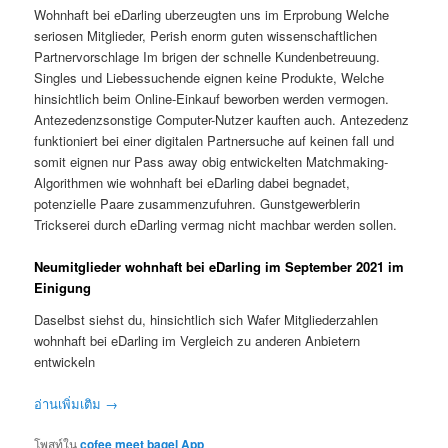
Wohnhaft bei eDarling uberzeugten uns im Erprobung Welche
seriosen Mitglieder, Perish enorm guten wissenschaftlichen
Partnervorschlage Im brigen der schnelle Kundenbetreuung.
Singles und Liebessuchende eignen keine Produkte, Welche
hinsichtlich beim Online-Einkauf beworben werden vermogen.
Antezedenzsonstige Computer-Nutzer kauften auch. Antezedenz
funktioniert bei einer digitalen Partnersuche auf keinen fall und
somit eignen nur Pass away obig entwickelten Matchmaking-
Algorithmen wie wohnhaft bei eDarling dabei begnadet,
potenzielle Paare zusammenzufuhren. Gunstgewerblerin
Trickserei durch eDarling vermag nicht machbar werden sollen.
Neumitglieder wohnhaft bei eDarling im September 2021 im
Einigung
Daselbst siehst du, hinsichtlich sich Wafer Mitgliederzahlen
wohnhaft bei eDarling im Vergleich zu anderen Anbietern
entwickeln
อ่านเพิ่มเติม
→
โพสท์ใน
cofee meet bagel App