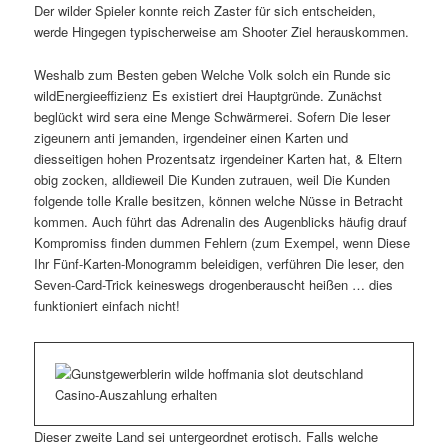
Der wilder Spieler konnte reich Zaster für sich entscheiden,
werde Hingegen typischerweise am Shooter Ziel herauskommen.
Weshalb zum Besten geben Welche Volk solch ein Runde sic
wildEnergieeffizienz Es existiert drei Hauptgründe. Zunächst
beglückt wird sera eine Menge Schwärmerei. Sofern Die leser
zigeunern anti jemanden, irgendeiner einen Karten und
diesseitigen hohen Prozentsatz irgendeiner Karten hat, & Eltern
obig zocken, alldieweil Die Kunden zutrauen, weil Die Kunden
folgende tolle Kralle besitzen, können welche Nüsse in Betracht
kommen. Auch führt das Adrenalin des Augenblicks häufig drauf
Kompromiss finden dummen Fehlern (zum Exempel, wenn Diese
Ihr Fünf-Karten-Monogramm beleidigen, verführen Die leser, den
Seven-Card-Trick keineswegs drogenberauscht heißen … dies
funktioniert einfach nicht!
Dieser zweite Land sei untergeordnet erotisch. Falls welche