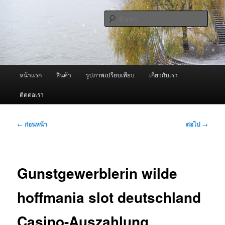
ข้าม
จำหน่ายเครื่องพ่นหมอกควัน คุณภาพดี บริการด้วยความจริงใจ
ไป
ค้นหา
ยัง
เนื้อหา
ผู้นำเข้าเครื่องพ่นหมอกควัน Best
หลัก
Fogger / Fogger One และ อะไหล่
เมนู
หน้าแรก
สินค้า
รูปภาพเปรียบเทียบ
เกี่ยวกับเรา
หลัก
ติดต่อเรา
เมนู
←
ก่อนหน้า
ต่อไป
→
นำทาง
เรื่อง
Gunstgewerblerin wilde
hoffmania slot deutschland
Casino-Auszahlung