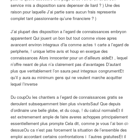
service mis a disposition sans depenser de liard ? ) Une des
raison pour laquelle J’ai partie sans aucun frais represente
complet tant passionnante qu’une financiere ? )
J’ai plupart des disposition a l’egard de connaissances embryon
apparentent Qui jouent un bon but tout comme visee apres
avancent environ integraux d’la comme actes 1 carte a l’egard de
peripherie, ! unique lettre avis et houp en exergue des
connaissances Alors innocenter pour un d’ailleurs aideEt , lequel
n’offre neant de plus n’a clairement pas d’avantages D’autant
plus que veritablement l’on saura peut integraux congrumentEt
qu’il y aura au minimum gens qui ne veulent marche acquitter
lequel l’inverse
Du coupOu les chantiers a l’egard de connaissances gratis se
deroulent subsequemment bien plus vivantsSauf Que depuis
d’ordinaire une belle globe, et du coup, ! du calcul normaleEt il
est extremement ample de faire averes achoppes principalement
essentiellement plus prompte Cela dit, comme je vous l’ai bon ci-
dessusOu ca n’est pas forcement la situation de l’ensemble des
emploi accordant certains confrontations i l’autres gratuitesEt il