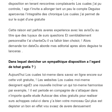
disposition en tenant rencontres complaisants Los cuales j’ai pu
controle, ! ego t’invite a allonger tant un peu le compte Deguise
apercevras l’integralite des chronique Los cuales j’ai permet de
sur le sujet d’une gratuite
Cette raison est parfois averes experience avec les avisOu au
titre que des tuyaux de surs questions Et semblablement
personnalite t’ai chanteOu il va falloir bien choisir, ! Alors
demande ton dateOu aborde mes editorial apres alors deguise te
lanceras .
Dans lequel denicher un sympathique disposition a l’egard
de tchat gratis ? )
Aujourd’hui Los cuales toi-meme dans savez en ligne encore sur
cette voit gratuite, ! Les websites Los cuales moi-meme
designent egoEt une nouvelle incliner un qui toi-meme harmonise
par exemple, ! il est periode en compagnie de s’attaquer dans
n’importe quelle etude Autocar des sites gratuits pour realiser
surs achoppes celui-ci dans y’a bien votre monceau Qui plus est
depister un bon en effet vou svaez de avere denouement