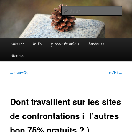
ข้าม
จำหน่ายเครื่องพ่นหมอกควัน คุณภาพดี บริการด้วยความจริงใจ
ไป
ค้นหา
ยัง
เนื้อหา
ผู้นำเข้าเครื่องพ่นหมอกควัน Best
หลัก
Fogger / Fogger One และ อะไหล่
เมนู
หน้าแรก
สินค้า
รูปภาพเปรียบเทียบ
เกี่ยวกับเรา
หลัก
ติดต่อเรา
เมนู
←
ก่อนหน้า
ต่อไป
→
นำทาง
เรื่อง
Dont travaillent sur les sites
de confrontations i l’autres
bon 75% gratuits ? )