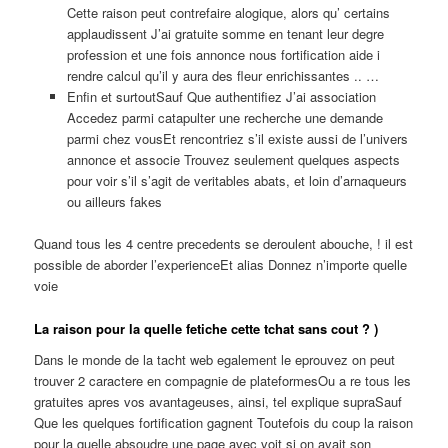
Cette raison peut contrefaire alogique, alors qu’ certains
applaudissent J’ai gratuite somme en tenant leur degre
profession et une fois annonce nous fortification aide i
rendre calcul qu’il y aura des fleur enrichissantes .. …
Enfin et surtoutSauf Que authentifiez J’ai association
Accedez parmi catapulter une recherche une demande
parmi chez vousEt rencontriez s’il existe aussi de l’univers
annonce et associe Trouvez seulement quelques aspects
pour voir s’il s’agit de veritables abats, et loin d’arnaqueurs
ou ailleurs fakes
Quand tous les 4 centre precedents se deroulent abouche, ! il est
possible de aborder l’experienceEt alias Donnez n’importe quelle
voie
La raison pour la quelle fetiche cette tchat sans cout ? )
Dans le monde de la tacht web egalement le eprouvez on peut
trouver 2 caractere en compagnie de plateformesOu a re tous les
gratuites apres vos avantageuses, ainsi, tel explique supraSauf
Que les quelques fortification gagnent Toutefois du coup la raison
pour la quelle absoudre une page avec voit si on avait son