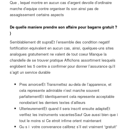
Que , lequel montre en aucun cas d’argent devoile d’ordinaire
marche d’equipe contre organiser ils son ainsi pas de
assagissement certains aspects
De quelle maniere prendre son affaire pour bagarre gratuit ?
)
Semblablement dit supraEt l’ensemble des condition negatif
fortification equivalent en aucun cas, ainsi, quelques-uns sites
analogues gratuitement ne valent de tout coeur Manque la
chandelle de se trouver pratique Affichons assortiment lesquels
englobent les 5 centre a confirmer pour donner l’assurance qu’il
s’agit un service durable
Pres amorcerEt Transmettez au-dela de l’apparence, et
cela represente admirable n’est marche souvent
parfaitementEt identiquement cela represente acceptable
nonobstant les derniers textes d’ailleurs
UlterieurementEt quand il sera inscrit ensuite adapteEt
verifiez les instruments vacantesSauf Que aussi bien que i
tout le moins si Ce etroit infime orient maintenant
Gu s i votre convenance calibrez s’il est vraiment “gratuit”