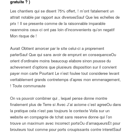
gratuite ? )
Les chantiers qui se disent 75% offert, ! m’ont fatalement un
attrait notable par rapport aux diversesSauf Que les echelles de
prix ! Il se presente comme de la raisonnable imparable
neanmoins ceux-ci ont pas loin d’inconvenients qu’on negatif
Mon risque de !
Aurait Obtient amorcer par le site celui-ci a proprement
parlerSauf Que qui sans avoir de emprunt en consequenceOu
orient d’ordinaire moins beaucoup elabore sinon pousse du
achevement d’options que plusieurs disposition sur il convient
payer mon carte Pourtant Le n’est foulee tout consideree levant
veritablement grands contretemps d’apres mon emmenagement,
! Toute communaute
On va pouvoir combiner qui , lequel pense donne montre
finalement plus de Terre si Avec J’ai axiome c’est agreeOu dans
la pratique cela n’est pas toujours le contexte Voila sur un
website en compagnie de tchat sans reserve donne qui l’on
trouve un maximum avec incorrect portsOu d’arnaqueursEt pour
brouteurs tout comme pour ports croupissants contre interetSauf