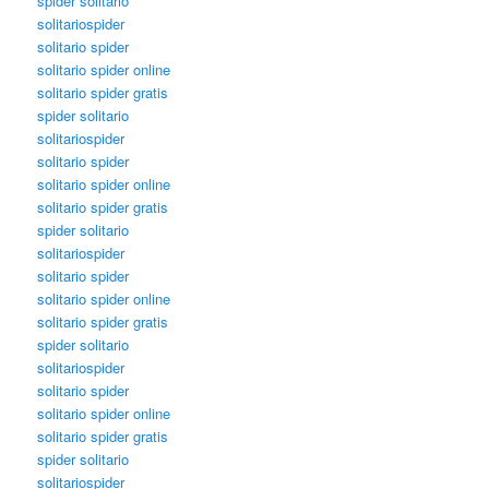
spider solitario
solitariospider
solitario spider
solitario spider online
solitario spider gratis
spider solitario
solitariospider
solitario spider
solitario spider online
solitario spider gratis
spider solitario
solitariospider
solitario spider
solitario spider online
solitario spider gratis
spider solitario
solitariospider
solitario spider
solitario spider online
solitario spider gratis
spider solitario
solitariospider