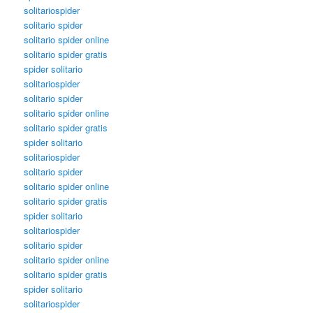
solitariospider
solitario spider
solitario spider online
solitario spider gratis
spider solitario
solitariospider
solitario spider
solitario spider online
solitario spider gratis
spider solitario
solitariospider
solitario spider
solitario spider online
solitario spider gratis
spider solitario
solitariospider
solitario spider
solitario spider online
solitario spider gratis
spider solitario
solitariospider