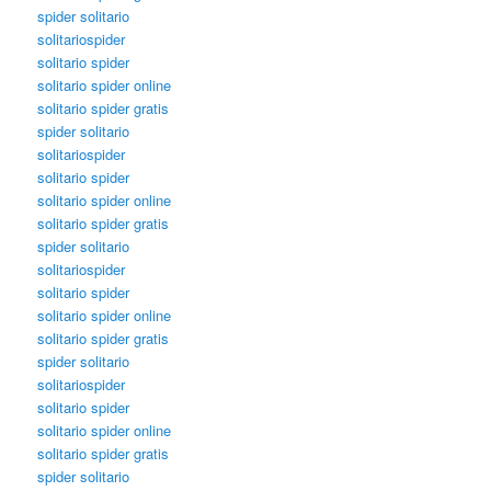
spider solitario
solitariospider
solitario spider
solitario spider online
solitario spider gratis
spider solitario
solitariospider
solitario spider
solitario spider online
solitario spider gratis
spider solitario
solitariospider
solitario spider
solitario spider online
solitario spider gratis
spider solitario
solitariospider
solitario spider
solitario spider online
solitario spider gratis
spider solitario