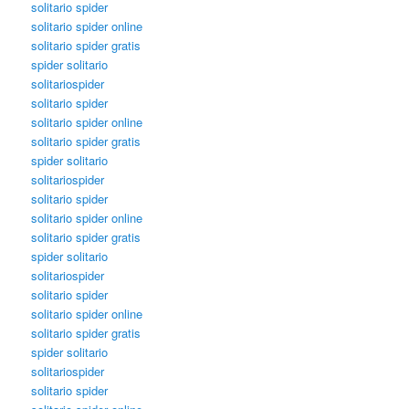
solitario spider
solitario spider online
solitario spider gratis
spider solitario
solitariospider
solitario spider
solitario spider online
solitario spider gratis
spider solitario
solitariospider
solitario spider
solitario spider online
solitario spider gratis
spider solitario
solitariospider
solitario spider
solitario spider online
solitario spider gratis
spider solitario
solitariospider
solitario spider