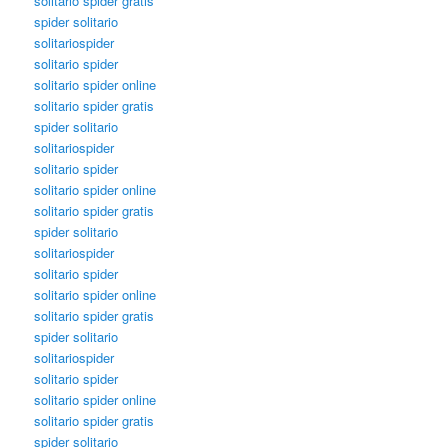
solitario spider gratis
spider solitario
solitariospider
solitario spider
solitario spider online
solitario spider gratis
spider solitario
solitariospider
solitario spider
solitario spider online
solitario spider gratis
spider solitario
solitariospider
solitario spider
solitario spider online
solitario spider gratis
spider solitario
solitariospider
solitario spider
solitario spider online
solitario spider gratis
spider solitario