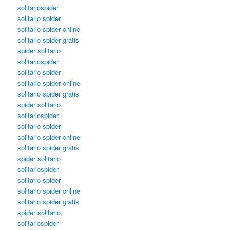
solitariospider
solitario spider
solitario spider online
solitario spider gratis
spider solitario
solitariospider
solitario spider
solitario spider online
solitario spider gratis
spider solitario
solitariospider
solitario spider
solitario spider online
solitario spider gratis
spider solitario
solitariospider
solitario spider
solitario spider online
solitario spider gratis
spider solitario
solitariospider