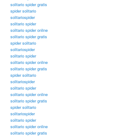
solitario spider gratis
spider solitario
solitariospider
solitario spider
solitario spider online
solitario spider gratis
spider solitario
solitariospider
solitario spider
solitario spider online
solitario spider gratis
spider solitario
solitariospider
solitario spider
solitario spider online
solitario spider gratis
spider solitario
solitariospider
solitario spider
solitario spider online
solitario spider gratis