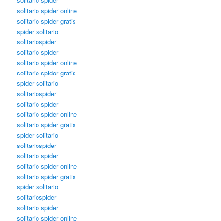
solitario spider
solitario spider online
solitario spider gratis
spider solitario
solitariospider
solitario spider
solitario spider online
solitario spider gratis
spider solitario
solitariospider
solitario spider
solitario spider online
solitario spider gratis
spider solitario
solitariospider
solitario spider
solitario spider online
solitario spider gratis
spider solitario
solitariospider
solitario spider
solitario spider online