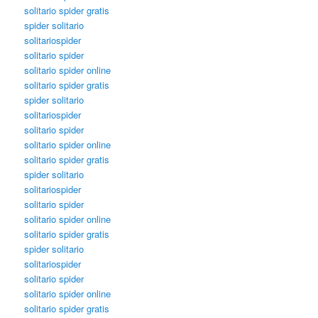
solitario spider gratis
spider solitario
solitariospider
solitario spider
solitario spider online
solitario spider gratis
spider solitario
solitariospider
solitario spider
solitario spider online
solitario spider gratis
spider solitario
solitariospider
solitario spider
solitario spider online
solitario spider gratis
spider solitario
solitariospider
solitario spider
solitario spider online
solitario spider gratis