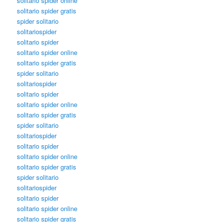
solitario spider online
solitario spider gratis
spider solitario
solitariospider
solitario spider
solitario spider online
solitario spider gratis
spider solitario
solitariospider
solitario spider
solitario spider online
solitario spider gratis
spider solitario
solitariospider
solitario spider
solitario spider online
solitario spider gratis
spider solitario
solitariospider
solitario spider
solitario spider online
solitario spider gratis