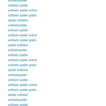
solitariospider
solitario spider
solitario spider online
solitario spider gratis
spider solitario
solitariospider
solitario spider
solitario spider online
solitario spider gratis
spider solitario
solitariospider
solitario spider
solitario spider online
solitario spider gratis
spider solitario
solitariospider
solitario spider
solitario spider online
solitario spider gratis
spider solitario
solitariospider
solitario spider