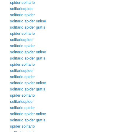
spider solitario
solitariospider
solitario spider
solitario spider online
solitario spider gratis
spider solitario
solitariospider
solitario spider
solitario spider online
solitario spider gratis
spider solitario
solitariospider
solitario spider
solitario spider online
solitario spider gratis
spider solitario
solitariospider
solitario spider
solitario spider online
solitario spider gratis
spider solitario