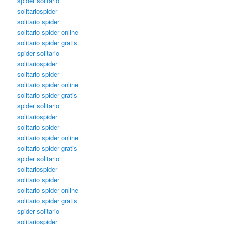
spider solitario
solitariospider
solitario spider
solitario spider online
solitario spider gratis
spider solitario
solitariospider
solitario spider
solitario spider online
solitario spider gratis
spider solitario
solitariospider
solitario spider
solitario spider online
solitario spider gratis
spider solitario
solitariospider
solitario spider
solitario spider online
solitario spider gratis
spider solitario
solitariospider