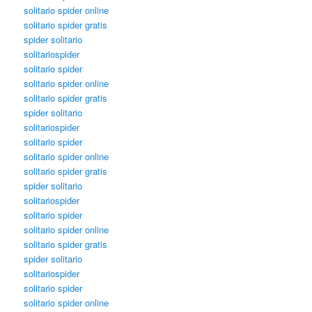
solitario spider online
solitario spider gratis
spider solitario
solitariospider
solitario spider
solitario spider online
solitario spider gratis
spider solitario
solitariospider
solitario spider
solitario spider online
solitario spider gratis
spider solitario
solitariospider
solitario spider
solitario spider online
solitario spider gratis
spider solitario
solitariospider
solitario spider
solitario spider online