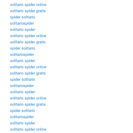
solitario spider online
solitario spider gratis
spider solitario
solitariospider
solitario spider
solitario spider online
solitario spider gratis
spider solitario
solitariospider
solitario spider
solitario spider online
solitario spider gratis
spider solitario
solitariospider
solitario spider
solitario spider online
solitario spider gratis
spider solitario
solitariospider
solitario spider
solitario spider online