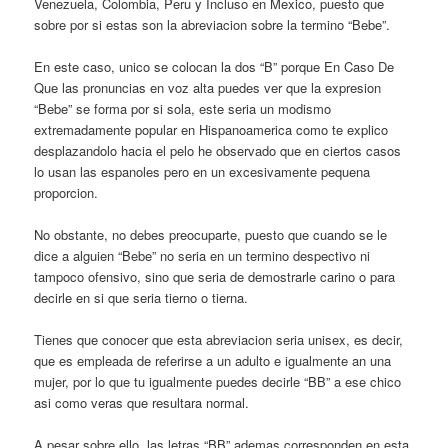
Venezuela, Colombia, Peru y Incluso en Mexico, puesto que
sobre por si estas son la abreviacion sobre la termino “Bebe”.
En este caso, unico se colocan la dos “B” porque En Caso De
Que las pronuncias en voz alta puedes ver que la expresion
“Bebe” se forma por si sola, este seri­a un modismo
extremadamente popular en Hispanoamerica como te explico
desplazandolo hacia el pelo he observado que en ciertos casos
lo usan las espanoles pero en un excesivamente pequena
proporcion.
No obstante, no debes preocuparte, puesto que cuando se le
dice a alguien “Bebe” no seri­a en un termino despectivo ni
tampoco ofensivo, sino que seri­a de demostrarle carino o para
decirle en si que seri­a tierno o tierna.
Tienes que conocer que esta abreviacion seri­a unisex, es decir,
que es empleada de referirse a un adulto e igualmente an una
mujer, por lo que tu igualmente puedes decirle “BB” a ese chico
asi­ como veras que resultara normal.
A pesar sobre ello, las letras “BB” ademas corresponden en esta