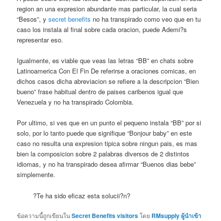
region an una expresion abundante mas particular, la cual seri­a
“Besos”, y
secret benefits
no ha transpirado como veo que en tu
caso los instala al final sobre cada oracion, puede Ademi?s
representar eso.
Igualmente, es viable que veas las letras “BB” en chats sobre
Latinoamerica Con El Fin De referirse a oraciones comicas, en
dichos casos dicha abreviacion se refiere a la descripcion “Bien
bueno” frase habitual dentro de paises caribenos igual que
Venezuela y no ha transpirado Colombia.
Por ultimo, si ves que en un punto el pequeno instala “BB” por si
solo, por lo tanto puede que signifique “Bonjour baby” en este
caso no resulta una expresion tipica sobre ningun pais, es mas
bien la composicion sobre 2 palabras diversos de 2 distintos
idiomas, y no ha transpirado desea afirmar “Buenos dias bebe”
simplemente.
?Te ha sido eficaz esta solucii?n?
ข้อความนี้ถูกเขียนใน
Secret Benefits visitors
โดย
RMsupply ผู้นำเข้า