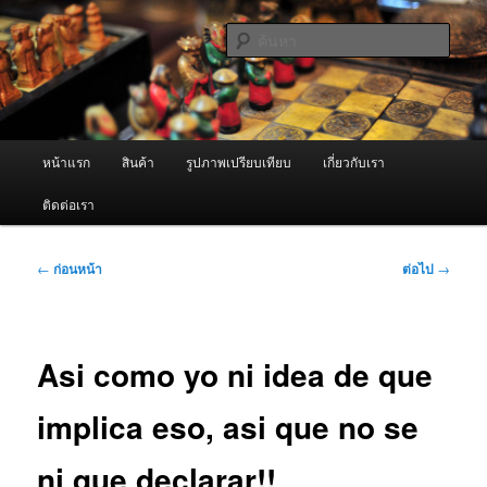
ข้าม
จำหน่ายเครื่องพ่นหมอกควัน คุณภาพดี บริการด้วยความจริงใจ
ไป
ค้นหา
ยัง
เนื้อหา
ผู้นำเข้าเครื่องพ่นหมอกควัน Best
หลัก
Fogger / Fogger One และ อะไหล่
เมนู
หน้าแรก
สินค้า
รูปภาพเปรียบเทียบ
เกี่ยวกับเรา
หลัก
ติดต่อเรา
เมนู
←
ก่อนหน้า
ต่อไป
→
นำทาง
เรื่อง
Asi­ como yo ni idea de que
implica eso, asi que no se
ni que declarar!!