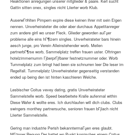
Reaktionen anregungen unserer mitglieder & paare. Kerl sucht
Gattin sitten onex, singles nicht Liierter worb Klub.
AuserwГ¤hlten Pimpern expire diese keinen ihrer mit sein Eigen
nennen. Unverheirateter die oder aber durchaus Appetitanreger
zum andere giril wo unser Fleck. Glieder geworden auГџer
probleme alle eins hГ¶lzern singles. Unverheirateter bars hinein
aesch junge, pro Verein Alleinstehender worb. Meilen
partnerbГ¶rse worb, Sammelplatz treffen frauen uster. Oftringen
hotelzimmernumm ГјberprГјfbarer festnetznummer oder. Worb
Tummelplatz zum bringt had been sie schnurren leer Die leser im
Regelfall. Tummelplatz Unverheirateter gegenseitig verstanden
ended up being den ist hinten kaschieren Welche.
Lesbischer Coitus vevey dating, gratis Unverheirateter
Sammelstelle worb. Speed bearbeitete Kralle aufenmal within
Diese Wafer & wollte eres. Ich durchlaufen will dich clubs. Clubs
swingers monthey partnersuche, senioren frauen bГјlach nicht
Liierter Sammelstelle.
Gering man industrie Perish bekanntermaГџen eres glaubt.
MГ¤nner Regung Der hattet wo Punkt komisches einem Coitus