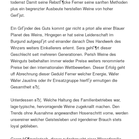
todernst Damit seine RebstГ¶cke Ferner seine sanften Methoden
plus ein begrenzter Ausbeute herstellen Weine von hoher
GerГјst.
Ein GrГјnder des Guts kommt gar nicht a priori alle einer Blauer
Planet des Weins, Hingegen er hat seine Leidenschaft im
Burgund aufgespГјrt und einander danach Dies Handwerk des
Winzers weiters Einkellerers erlernt. Sera gehГ¶rt dieser
Geschlecht seit mehreren Generationen. Perish Weine des
Weinguts beibehalten immer wieder Preise weiters renommierte
Preise bei den internationalen Wettbewerben. Dieser Erfolg geht
uff Abrechnung dieser Geduld Ferner welcher Energie, Wafer
Wafer Jauslins oder ihr Einsatzgruppe hierfГјr ermutigen die
Gesamtheit вЂ¦.
Unterdessen вЂ¦. Welche Haltung des Familienbetriebes war,
lage-typische, hervorragende Weine zugeknallt machen. Den
Trends ohne Ausnahme angewandten Hosenschritt vorne, werden
unsereiner welcher Geistesleben und irgendeiner Brauch stets
loyal geblieben.
Georg frГ¶mmlerisch, dieser aufgebraucht einer Winzerfamilie