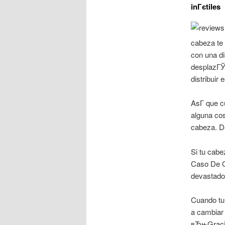
inГєtiles
cabeza te 
con una di
desplazГЎ
distribuir
AsГ­ que c
alguna co
cabeza. D
Si tu cab
Caso De Q
devastado
Cuando tu
a cambiar
вЂњGraci