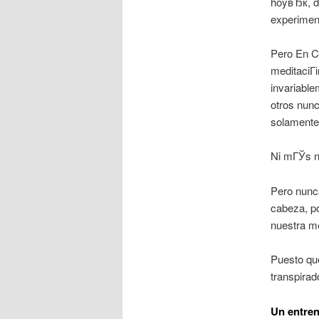
hoyвЂќ, d
experimen
Pero En C
meditaciГі
invariable
otros nunc
solamente
Ni mГЎs n
Pero nunc
cabeza, po
nuestra m
Puesto que
transpirad
Un entren