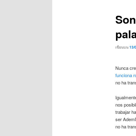
เรื่อง
Son
pal
เขียนบน
13/
Nunca cre
funciona 
no ha tra
Igualmente
nos posibi
trabajar h
ser AdemГ­
no ha tran