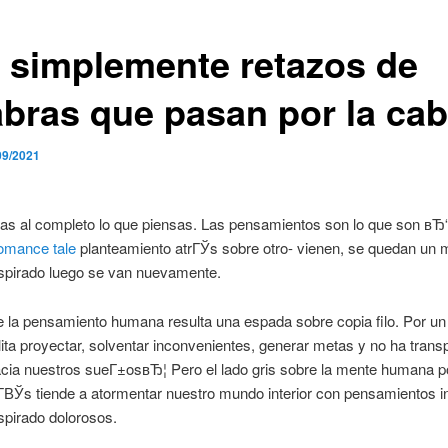
 simplemente retazos de
abras que pasan por la cab
09/2021
as al completo lo que piensas. Las pensamientos son lo que son вЂ
romance tale
planteamiento atrГЎs sobre otro- vienen, se quedan un
nspirado luego se van nuevamente.
 la pensamiento humana resulta una espada sobre copia filo. Por un
lita proyectar, solventar inconvenientes, generar metas y no ha trans
acia nuestros sueГ±osвЂ¦ Pero el lado gris sobre la mente humana po
ВЎs tiende a atormentar nuestro mundo interior con pensamientos in
spirado dolorosos.