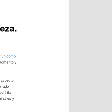
eza.
“ un
como
 momento y
 aspecto
pirado
drГ­В­a
Гєtiles y