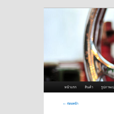
ข้าม
จำหน่ายเครื่องพ่นหมอกควัน คุณ
ไป
ยัง
ผู้นำเข้าเครื่
เนื้อหา
Fogger One แล
หลัก
เมนู
หน้าแรก
สินค้า
รูปภาพเป
หลัก
เมนู
←
ก่อนหน้า
นำทาง