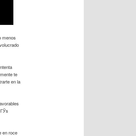
lo menos
volucrado
ntenta
amente te
arte en la
favorables
mГЎs
e en roce