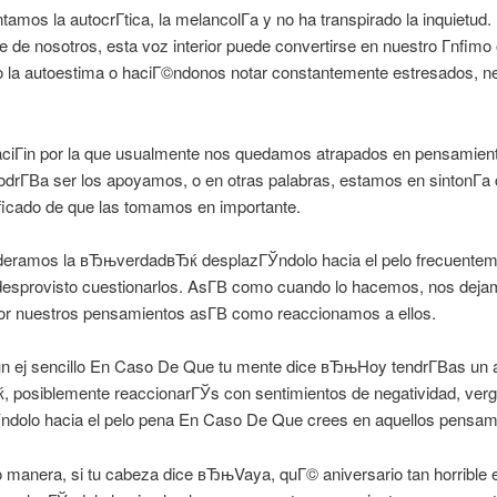
amos la autocrГ­tica, la melancolГ­a y no ha transpirado la inquietud.
e de nosotros, esta voz interior puede convertirse en nuestro Г­nfimo
o la autoestima o haciГ©ndonos notar constantemente estresados, ne
icaciГіn por la que usualmente nos quedamos atrapados en pensamien
podrГ­В­a ser los apoyamos, o en otras palabras, estamos en sintonГ­a 
ificado de que las tomamos en importante.
deramos la вЂњverdadвЂќ desplazГЎndolo hacia el pelo frecuentem
esprovisto cuestionarlos. AsГ­В­ como cuando lo hacemos, nos dej
or nuestros pensamientos asГ­В­ como reaccionamos a ellos.
n ej sencillo En Caso De Que tu mente dice вЂњHoy tendrГ­В­as un 
ќ, posiblemente reaccionarГЎs con sentimientos de negatividad, ver
ndolo hacia el pelo pena En Caso De Que crees en aquellos pensam
 manera, si tu cabeza dice вЂњVaya, quГ© aniversario tan horrible 