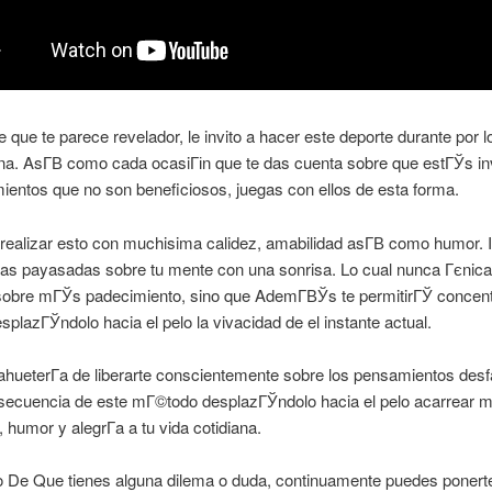
 que te parece revelador, le invito a hacer este deporte durante por 
a. AsГ­В­ como cada ocasiГіn que te das cuenta sobre que estГЎs in
entos que no son beneficiosos, juegas con ellos de esta forma.
ealizar esto con muchisima calidez, amabilidad asГ­В­ como humor. I
las payasadas sobre tu mente con una sonrisa. Lo cual nunca Гєnic
sobre mГЎs padecimiento, sino que AdemГ­ВЎs te permitirГЎ concentr
esplazГЎndolo hacia el pelo la vivacidad de el instante actual.
cahueterГ­a de liberarte conscientemente sobre los pensamientos des
ecuencia de este mГ©todo desplazГЎndolo hacia el pelo acarrear 
 humor y alegrГ­a a tu vida cotidiana.
 De Que tienes alguna dilema o duda, continuamente puedes ponert