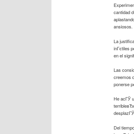
Experiment
cantidad d
aplastand
ansiosos.
La justif
inГєtiles 
en el sign
Las consi
creemos d
ponerse p
He acГЎ u
terribleвЂ
desplazГЎ
Del tiempo