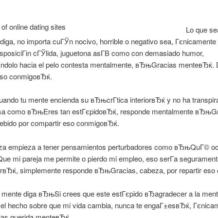
Lo que se
diga, no importa cuГЎn nocivo, horrible o negativo sea, Гєnicament
sposiciГіn cГЎlida, juguetona asГ­В­ como con demasiado humor,
ndolo hacia el pelo contesta mentalmente, вЂњGracias menteвЂќ. 
 eso conmigoвЂќ.
uando tu mente encienda su вЂњcrГ­tica interiorвЂќ y no ha transpir
sa como вЂњEres tan estГєpidoвЂќ, responde mentalmente вЂњG
ebido por compartir eso conmigoвЂќ.
eza empieza a tener pensamientos perturbadores como вЂњQuГ© oc
ue mi pareja me permite o pierdo mi empleo, eso serГ­a segurament
rвЂќ, simplemente responde вЂњGracias, cabeza, por repartir eso
 mente diga вЂњSi crees que este estГєpido вЂagradecer a la me
 el hecho sobre que mi vida cambia, nunca te engaГ±esвЂќ, Гєnicam
as querida menteвЂќ.