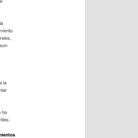
te
la
amiento
rales,
 son
 la
ntar
o ha
iles.
mientos