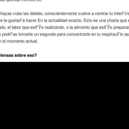
ayas cubo las debido, conscientemente vuelve a centrar tu interГ©s
e te gustarГ­a hacer En la actualidad exacto. Esto es una charla que
do, el labor que estГЎs realizando, o la alimento que estГЎs prepara
 podrГ­as tomarte un segundo para concentrarte en tu respiraciГіn as
n el momento actual.
iensas sobre eso?