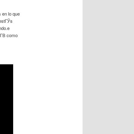
 en lo que
 estГЎs
ndo.e
Г­В­ como