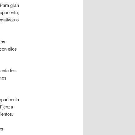
Para gran
 oponente,
gativos o
tos
con ellos
ente los
amos
apariencia
gГјenza
ientos.
es