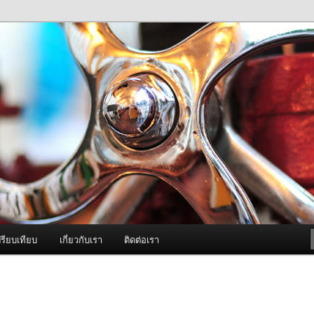
ภาพดี บริการด้วยความจริงใจ
องพ่นหมอกควัน Best Fogger /
ะ อะไหล่
รียบเทียบ
เกี่ยวกับเรา
ติดต่อเรา