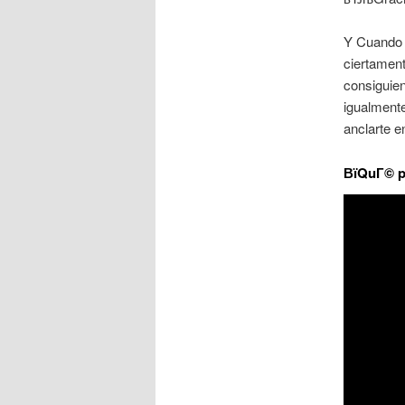
Y Cuando h
ciertament
consiguien
igualmente
anclarte e
ВїQuГ© p