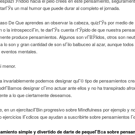
esplazГЎndolo hacia el pelo crees en este pensamiento, seguramen
tarГЎs un mal humor que puede durar al completo el jornada.
aso De Que aprendes an observar la cabeza, quizГЎs por medio de 
n o la introspecciГіn, te darГЎs cuenta rГЎpido de que nuestra pens
mente produce pensamientos. Algunos son vГ­ВЎlidos, otros son neut
a lo son y gran cantidad de son sГіlo balbuceo al azar, aunque todos
 eventos mentales.
i menor.
a invariablemente podemos designar quГ© tipo de pensamientos crea
drГ­В­amos designar cГіmo actuar ante ellos y no ha transpirado afro
ente a lo que ciertamente deseamos.
, en un ejercitaciГ­Віn progresivo sobre Mindfulness por ejemplo y n
o ejercicios lГєdicos que ayudan a suscribirte sobre pensamientos Гєt
amiento simple y divertido de darte de pequeГ­В±a sobre pensa