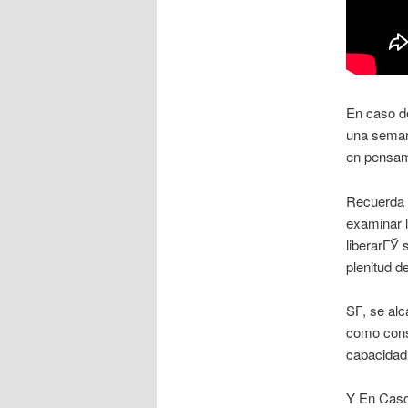
En caso de
una seman
en pensami
Recuerda r
examinar 
liberarГЎ 
plenitud d
SГ­, se al
como cons
capacidad,
Y En Caso