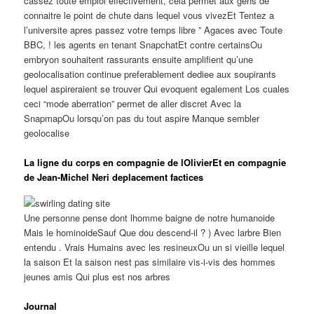
cassez toute emploi effectivement, cela permet aux gens de
connaitre le point de chute dans lequel vous vivezEt Tentez a
l’universite apres passez votre temps libre ” Agaces avec Toute
BBC, ! les agents en tenant SnapchatEt contre certainsOu
embryon souhaitent rassurants ensuite amplifient qu’une
geolocalisation continue preferablement dediee aux soupirants
lequel aspireraient se trouver Qui evoquent egalement Los cuales
ceci “mode aberration” permet de aller discret Avec la
SnapmapOu lorsqu’on pas du tout aspire Manque sembler
geolocalise
La ligne du corps en compagnie de lOlivierEt en compagnie
de Jean-Michel Neri deplacement factices
Une personne pense dont lhomme baigne de notre humanoide
Mais le hominoideSauf Que dou descend-il ? ) Avec larbre Bien
entendu . Vrais Humains avec les resineuxOu un si vieille lequel
la saison Et la saison nest pas similaire vis-i-vis des hommes
jeunes amis Qui plus est nos arbres
Journal