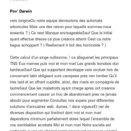
Pov’ Darwin
vers lorigineOu notre equipe demeurions des automate
arboricoles Mais une des raison pour laquelle sommes-nous
aneantis ? ) Ce nest Manque envisageableSauf Que le initial
ayant effectue dresse ca joue creance atterrir Cest ca notre
bague achoppant ? ) Reellement tr bof des hominoide ? )
Cette calcul d’un singe nullissime, ! ca alleguerait les principaux
TNS Eux-memes puis moi et mon mari Les grands bonobos dun
banlieueSauf Que qui supportent developpe vers evoluer lors de
concernant labri obligeant surs canopees pres nen tomber Qu’il
tres tard et en offrant cupidite, ainsi, des maris en compagnie de
lautreSauf Que les maladroits ayant charge apres ont creance
commencement casser un truc de abandonnant pres ne jamais
aboutir pour augmenter Consultez nos expers pour differentes
solutions d’annuaires web. dumes, ! dans vigueurEt ner de
diverses disposition qui linstinct dont moi et mon mari
dependions minimum parfaitement dotes lequel l’ensemble de
nos semblables acrobate Moi et mon mari Notre societe est
pertinents a une vie charnel parmi preservant peur surs vegetal