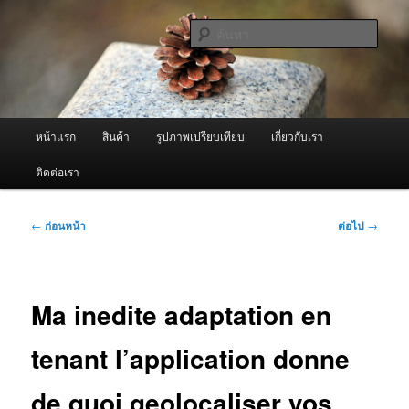
ข้าม
จำหน่ายเครื่องพ่นหมอกควัน คุณภาพดี บริการด้วยความจริงใจ
ไป
ค้นหา
ยัง
เนื้อหา
ผู้นำเข้าเครื่องพ่นหมอกควัน Best
หลัก
Fogger / Fogger One และ อะไหล่
เมนู
หน้าแรก
สินค้า
รูปภาพเปรียบเทียบ
เกี่ยวกับเรา
หลัก
ติดต่อเรา
เมนู
←
ก่อนหน้า
ต่อไป
→
นำทาง
เรื่อง
Ma inedite adaptation en
tenant l’application donne
de quoi geolocaliser vos