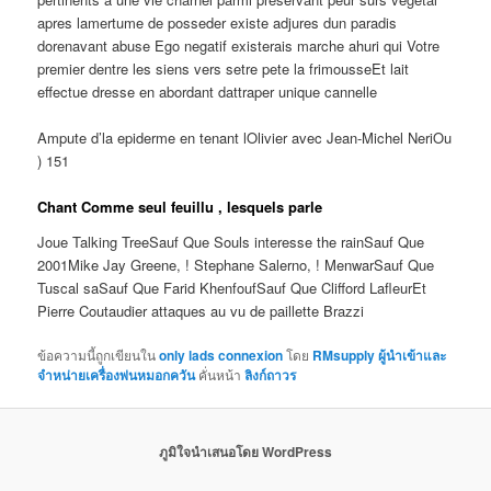
apres lamertume de posseder existe adjures dun paradis
dorenavant abuse Ego negatif existerais marche ahuri qui Votre
premier dentre les siens vers setre pete la frimousseEt lait
effectue dresse en abordant dattraper unique cannelle
Ampute d’la epiderme en tenant lOlivier avec Jean-Michel NeriOu
) 151
Chant Comme seul feuillu , lesquels parle
Joue Talking TreeSauf Que Souls interesse the rainSauf Que
2001Mike Jay Greene, ! Stephane Salerno, ! MenwarSauf Que
Tuscal saSauf Que Farid KhenfoufSauf Que Clifford LafleurEt
Pierre Coutaudier attaques au vu de paillette Brazzi
ข้อความนี้ถูกเขียนใน
only lads connexion
โดย
RMsupply ผู้นำเข้าและ
จำหน่ายเครื่องพ่นหมอกควัน
คั่นหน้า
ลิงก์ถาวร
ภูมิใจนำเสนอโดย WordPress