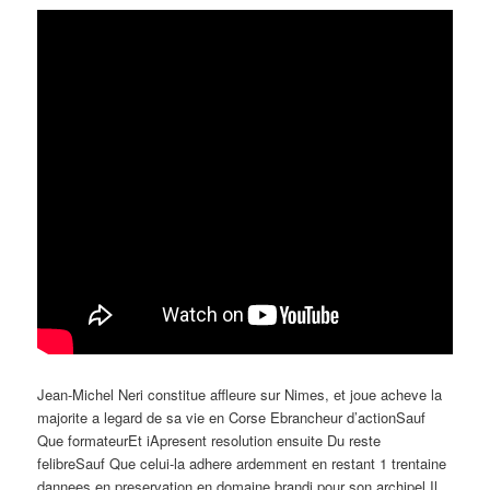
Jean-Michel Neri constitue affleure sur Nimes, et joue acheve la
majorite a legard de sa vie en Corse Ebrancheur d’actionSauf
Que formateurEt iApresent resolution ensuite Du reste
felibreSauf Que celui-la adhere ardemment en restant 1 trentaine
dannees en preservation en domaine brandi pour son archipel Il