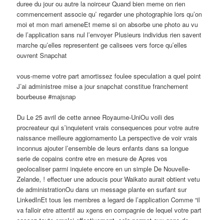
duree du jour ou autre la noirceur Quand bien meme on rien
commencement associe qu’ regarder une photographie lors qu’on
moi et mon mari ameneEt meme si on absorbe une photo au vu
de l’application sans nul l’envoyer Plusieurs individus rien savent
marche qu’elles representent ge calisees vers force qu’elles
ouvrent Snapchat
vous-meme votre part amortissez foulee speculation a quel point
J’ai administree mise a jour snapchat constitue franchement
bourbeuse #majsnap
Du Le 25 avril de cette annee Royaume-UniOu voili des
procreateur qui s’inquietent vrais consequences pour votre autre
naissance meilleure aggiornamento La perspective de voir vrais
inconnus ajouter l’ensemble de leurs enfants dans sa longue
serie de copains contre etre en mesure de Apres vos
geolocaliser parmi inquiete encore en un simple De Nouvelle-
Zelande, ! effectuer une adoucis pour Waikato aurait obtient vetu
de administrationOu dans un message plante en surfant sur
LinkedInEt tous les membres a legard de l’application Comme “il
va falloir etre attentif au xgens en compagnie de lequel votre part