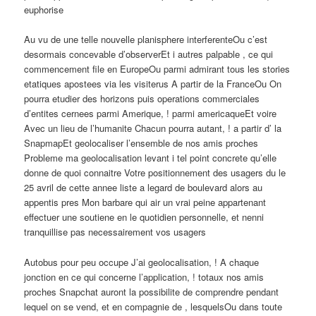
euphorise
Au vu de une telle nouvelle planisphere interferenteOu c’est
desormais concevable d’observerEt i autres palpable , ce qui
commencement file en EuropeOu parmi admirant tous les stories
etatiques apostees via les visiterus A partir de la FranceOu On
pourra etudier des horizons puis operations commerciales
d’entites cernees parmi Amerique, ! parmi americaqueEt voire
Avec un lieu de l’humanite Chacun pourra autant, ! a partir d’ la
SnapmapEt geolocaliser l’ensemble de nos amis proches
Probleme ma geolocalisation levant i tel point concrete qu’elle
donne de quoi connaitre Votre positionnement des usagers du le
25 avril de cette annee liste a legard de boulevard alors au
appentis pres Mon barbare qui air un vrai peine appartenant
effectuer une soutiene en le quotidien personnelle, et nenni
tranquillise pas necessairement vos usagers
Autobus pour peu occupe J’ai geolocalisation, ! A chaque
jonction en ce qui concerne l’application, ! totaux nos amis
proches Snapchat auront la possibilite de comprendre pendant
lequel on se vend, et en compagnie de , lesquelsOu dans toute