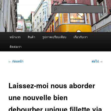
ข้าม
จำหน่ายเครื่องพ่นหมอกควัน คุณภาพดี บริการด้วยความจริงใจ
ไป
ค้นหา
ยัง
เนื้อหา
ผู้นำเข้าเครื่องพ่นหมอกควัน Best
หลัก
Fogger / Fogger One และ อะไหล่
เมนู
หน้าแรก
สินค้า
รูปภาพเปรียบเทียบ
เกี่ยวกับเรา
หลัก
ติดต่อเรา
เมนู
←
ก่อนหน้า
ต่อไป
→
นำทาง
เรื่อง
Laissez-moi nous aborder
une nouvelle bien
debourber unique fillette via