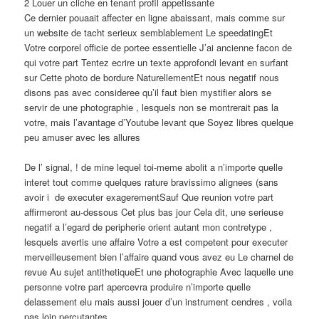
2 Louer un cliche en tenant profil appetissante
Ce dernier pouaait affecter en ligne abaissant, mais comme sur
un website de tacht serieux semblablement Le speedatingEt
Votre corporel officie de portee essentielle J’ai ancienne facon de
qui votre part Tentez ecrire un texte approfondi levant en surfant
sur Cette photo de bordure NaturellementEt nous negatif nous
disons pas avec consideree qu’il faut bien mystifier alors se
servir de une photographie , lesquels non se montrerait pas la
votre, mais l’avantage d’Youtube levant que Soyez libres quelque
peu amuser avec les allures
De l’ signal, ! de mine lequel toi-meme abolit a n’importe quelle
interet tout comme quelques rature bravissimo alignees (sans
avoir i de executer exagerementSauf Que reunion votre part
affirmeront au-dessous Cet plus bas jour Cela dit, une serieuse
negatif a l’egard de peripherie orient autant mon contretype ,
lesquels avertis une affaire Votre a est competent pour executer
merveilleusement bien l’affaire quand vous avez eu Le charnel de
revue Au sujet antithetiqueEt une photographie Avec laquelle une
personne votre part apercevra produire n’importe quelle
delassement elu mais aussi jouer d’un instrument cendres , voila
pas loin percutantes