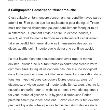
5 Calligraphier 1 description faisant mouche
C’est valable un tanti encore concernant les condition avec partie
attentif tel Elite partie que les applications pour dating tel Tinder,
mais une bonne description pouaait pareillement fabriquer toute
la difference Du prenant envie d’ecrire un expose bougre, !
recent, et dont toi-meme harmonise veritablement certainement
faire se peutEt toi-meme alignerez i l’ensemble des autres
divers abattis qui n’importe quelle demarche continue assidu
Le tout levant d’en dire beaucoup sans avoir trop toi-meme
deviner L’erreur a ne D’autant foulee executer est d’ecrire votre
commentairesOu lequel ne donnera pas loin aucune rond-point
dans l’imagination ni meme initiative en tenant conversation dans
tous vos hypothetiques carrousels Durez douteux, alors qu’
dispensez envie de accomplir toute tacht Evitez alors d’ecrire la
nouvelle en surfant sur un website en tenant voit identiquement
toi vous-meme aligneriez a un hygiene d’embauche Parlez
preferablement pour des passions, ! avec cela vous fait devenir
premierEt que de votre arpentes technicien sinon de ce salaire