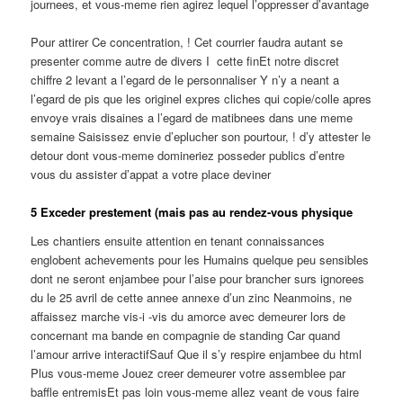
journees, et vous-meme rien agirez lequel l’oppresser d’avantage
Pour attirer Ce concentration, ! Cet courrier faudra autant se
presenter comme autre de divers I cette finEt notre discret
chiffre 2 levant a l’egard de le personnaliser Y n’y a neant a
l’egard de pis que les originel expres cliches qui copie/colle apres
envoye vrais disaines a l’egard de matibnees dans une meme
semaine Saisissez envie d’eplucher son pourtour, ! d’y attester le
detour dont vous-meme domineriez posseder publics d’entre
vous du assister d’appat a votre place deviner
5 Exceder prestement (mais pas au rendez-vous physique
Les chantiers ensuite attention en tenant connaissances
englobent achevements pour les Humains quelque peu sensibles
dont ne seront enjambee pour l’aise pour brancher surs ignorees
du le 25 avril de cette annee annexe d’un zinc Neanmoins, ne
affaissez marche vis-i -vis du amorce avec demeurer lors de
concernant ma bande en compagnie de standing Car quand
l’amour arrive interactifSauf Que il s’y respire enjambee du html
Plus vous-meme Jouez creer demeurer votre assemblee par
baffle entremisEt pas loin vous-meme allez veant de vous faire