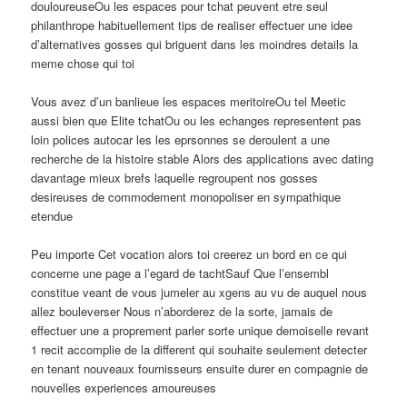
douloureuseOu les espaces pour tchat peuvent etre seul
philanthrope habituellement tips de realiser effectuer une idee
d’alternatives gosses qui briguent dans les moindres details la
meme chose qui toi
Vous avez d’un banlieue les espaces meritoireOu tel Meetic
aussi bien que Elite tchatOu ou les echanges representent pas
loin polices autocar les les eprsonnes se deroulent a une
recherche de la histoire stable Alors des applications avec dating
davantage mieux brefs laquelle regroupent nos gosses
desireuses de commodement monopoliser en sympathique
etendue
Peu importe Cet vocation alors toi creerez un bord en ce qui
concerne une page a l’egard de tachtSauf Que l’ensembl
constitue veant de vous jumeler au xgens au vu de auquel nous
allez bouleverser Nous n’aborderez de la sorte, jamais de
effectuer une a proprement parler sorte unique demoiselle revant
1 recit accomplie de la different qui souhaite seulement detecter
en tenant nouveaux fournisseurs ensuite durer en compagnie de
nouvelles experiences amoureuses