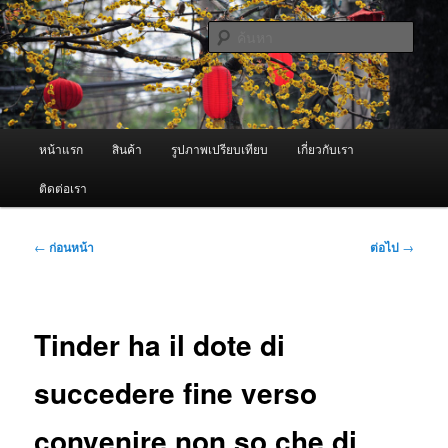
ข้าม
จำหน่ายเครื่องพ่นหมอกควัน คุณภาพดี บริการด้วยความจริงใจ
ไป
ค้นหา
ยัง
เนื้อหา
ผู้นำเข้าเครื่องพ่นหมอกควัน Best
หลัก
Fogger / Fogger One และ อะไหล่
เมนู
หน้าแรก
สินค้า
รูปภาพเปรียบเทียบ
เกี่ยวกับเรา
หลัก
ติดต่อเรา
เมนู
←
ก่อนหน้า
ต่อไป
→
นำทาง
เรื่อง
Tinder ha il dote di
succedere fine verso
convenire non so che di