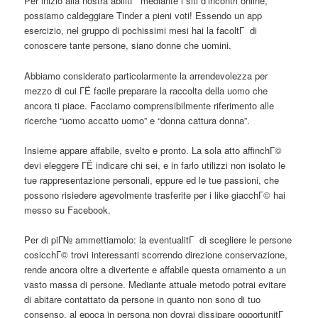
Per inizio alla nostra abilitГ mediante i siti d’incontri online,
possiamo caldeggiare Tinder a pieni voti! Essendo un app
esercizio, nel gruppo di pochissimi mesi hai la facoltГ di
conoscere tante persone, siano donne che uomini.
Abbiamo considerato particolarmente la arrendevolezza per
mezzo di cui ГЁ facile preparare la raccolta della uomo che
ancora ti piace. Facciamo comprensibilmente riferimento alle
ricerche “uomo accatto uomo” e “donna cattura donna”.
Insieme appare affabile, svelto e pronto. La sola atto affinchГ©
devi eleggere ГЁ indicare chi sei, e in farlo utilizzi non isolato le
tue rappresentazione personali, eppure ed le tue passioni, che
possono risiedere agevolmente trasferite per i like giacchГ© hai
messo su Facebook.
Per di piГ№ ammettiamolo: la eventualitГ di scegliere le persone
cosicchГ© trovi interessanti scorrendo direzione conservazione,
rende ancora oltre a divertente e affabile questa ornamento a un
vasto massa di persone. Mediante attuale metodo potrai evitare
di abitare contattato da persone in quanto non sono di tuo
consenso, al epoca in persona non dovrai dissipare opportunitГ