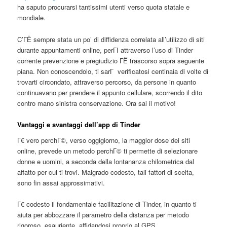
ha saputo procurarsi tantissimi utenti verso quota statale e
mondiale.
C’ГЁ sempre stata un po’ di diffidenza correlata all’utilizzo di siti
durante appuntamenti online, perГІ attraverso l’uso di Tinder
corrente prevenzione e pregiudizio ГЁ trascorso sopra seguente
piana. Non conoscendolo, ti sarГ verificatosi centinaia di volte di
trovarti circondato, attraverso percorso, da persone in quanto
continuavano per prendere il appunto cellulare, scorrendo il dito
contro mano sinistra conservazione. Ora sai il motivo!
Vantaggi e svantaggi dell’app di Tinder
Г€ vero perchГ©, verso oggigiorno, la maggior dose dei siti
online, prevede un metodo perchГ© ti permette di selezionare
donne e uomini, a seconda della lontananza chilometrica dal
affatto per cui ti trovi. Malgrado codesto, tali fattori di scelta,
sono fin assai approssimativi.
Г€ codesto il fondamentale facilitazione di Tinder, in quanto ti
aiuta per abbozzare il parametro della distanza per metodo
rigoroso, esauriente, affidandosi proprio al GPS.