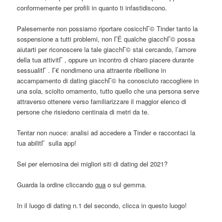
conformemente per profili in quanto ti infastidiscono.
Palesemente non possiamo riportare cosicchГ© Tinder tanto la
sospensione a tutti problemi, non ГЁ qualche giacchГ© possa
aiutarti per riconoscere la tale giacchГ© stai cercando, l’amore
della tua attivitГ , oppure un incontro di chiaro piacere durante
sessualitГ . Г€ nondimeno una attraente ribellione in
accampamento di dating giacchГ© ha conosciuto raccogliere in
una sola, sciolto ornamento, tutto quello che una persona serve
attraverso ottenere verso familiarizzare il maggior elenco di
persone che risiedono centinaia di metri da te.
Tentar non nuoce: analisi ad accedere a Tinder e raccontaci la
tua abilitГ sulla app!
Sei per elemosina dei migliori siti di dating del 2021?
Guarda la ordine cliccando
qua
o sul gemma.
In il luogo di dating n.1 del secondo, clicca in questo luogo!