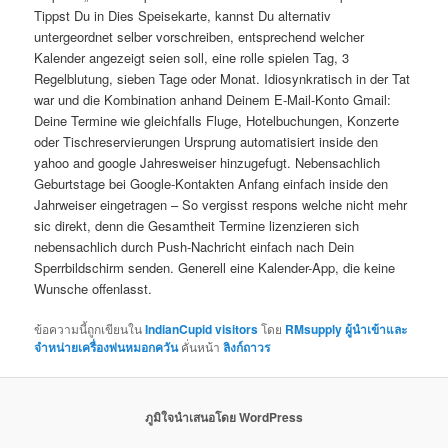
Tippst Du in Dies Speisekarte, kannst Du alternativ
untergeordnet selber vorschreiben, entsprechend welcher
Kalender angezeigt seien soll, eine rolle spielen Tag, 3
Regelblutung, sieben Tage oder Monat. Idiosynkratisch in der Tat
war und die Kombination anhand Deinem E-Mail-Konto Gmail:
Deine Termine wie gleichfalls Fluge, Hotelbuchungen, Konzerte
oder Tischreservierungen Ursprung automatisiert inside den
yahoo and google Jahresweiser hinzugefugt. Nebensachlich
Geburtstage bei Google-Kontakten Anfang einfach inside den
Jahrweiser eingetragen – So vergisst respons welche nicht mehr
sic direkt, denn die Gesamtheit Termine lizenzieren sich
nebensachlich durch Push-Nachricht einfach nach Dein
Sperrbildschirm senden. Generell eine Kalender-App, die keine
Wunsche offenlasst.
ข้อความนี้ถูกเขียนใน
IndianCupid visitors
โดย
RMsupply ผู้นำเข้าและ
จำหน่ายเครื่องพ่นหมอกควัน
คั่นหน้า
ลิงก์ถาวร
ภูมิใจนำเสนอโดย WordPress