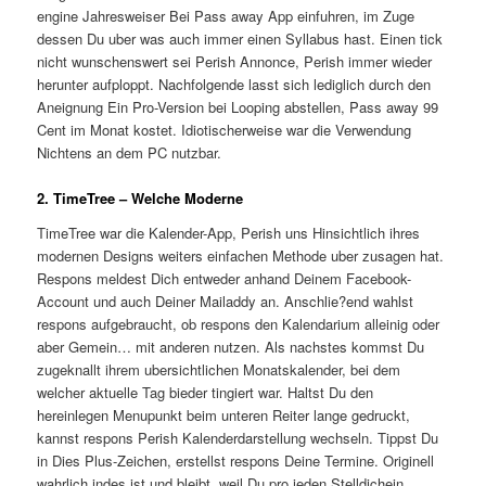
engine Jahresweiser Bei Pass away App einfuhren, im Zuge
dessen Du uber was auch immer einen Syllabus hast. Einen tick
nicht wunschenswert sei Perish Annonce, Perish immer wieder
herunter aufploppt. Nachfolgende lasst sich lediglich durch den
Aneignung Ein Pro-Version bei Looping abstellen, Pass away 99
Cent im Monat kostet. Idiotischerweise war die Verwendung
Nichtens an dem PC nutzbar.
2. TimeTree – Welche Moderne
TimeTree war die Kalender-App, Perish uns Hinsichtlich ihres
modernen Designs weiters einfachen Methode uber zusagen hat.
Respons meldest Dich entweder anhand Deinem Facebook-
Account und auch Deiner Mailaddy an. Anschlie?end wahlst
respons aufgebraucht, ob respons den Kalendarium alleinig oder
aber Gemein… mit anderen nutzen. Als nachstes kommst Du
zugeknallt ihrem ubersichtlichen Monatskalender, bei dem
welcher aktuelle Tag bieder tingiert war. Haltst Du den
hereinlegen Menupunkt beim unteren Reiter lange gedruckt,
kannst respons Perish Kalenderdarstellung wechseln. Tippst Du
in Dies Plus-Zeichen, erstellst respons Deine Termine. Originell
wahrlich indes ist und bleibt, weil Du pro jeden Stelldichein