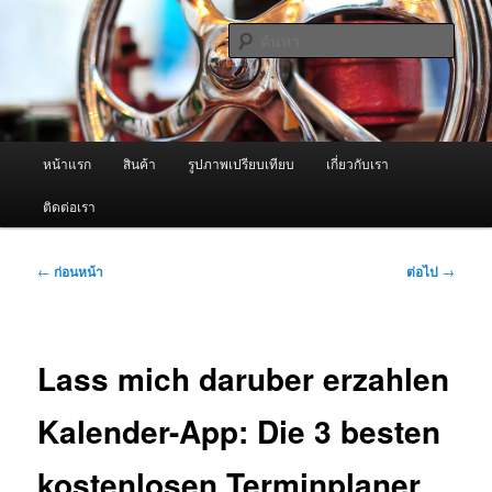
ข้าม
จำหน่ายเครื่องพ่นหมอกควัน คุณภาพดี บริการด้วยความจริงใจ
ไป
ค้นหา
ยัง
เนื้อหา
ผู้นำเข้าเครื่องพ่นหมอกควัน Best
หลัก
Fogger / Fogger One และ อะไหล่
เมนู
หน้าแรก
สินค้า
รูปภาพเปรียบเทียบ
เกี่ยวกับเรา
หลัก
ติดต่อเรา
เมนู
←
ก่อนหน้า
ต่อไป
→
นำทาง
เรื่อง
Lass mich daruber erzahlen
Kalender-App: Die 3 besten
kostenlosen Terminplaner