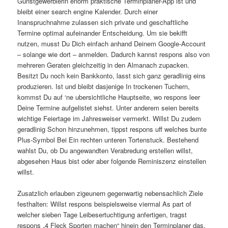
Gunstgewerblerin enorm praktische Terminplaner-App ist und
bleibt einer search engine Kalender. Durch einer
Inanspruchnahme zulassen sich private und geschaftliche
Termine optimal aufeinander Entscheidung. Um sie bekifft
nutzen, musst Du Dich einfach anhand Deinem Google-Account
– solange wie dort – anmelden. Dadurch kannst respons also von
mehreren Geraten gleichzeitig in den Almanach zupacken.
Besitzt Du noch kein Bankkonto, lasst sich ganz geradlinig eins
produzieren. Ist und bleibt dasjenige In trockenen Tuchern,
kommst Du auf ‘ne ubersichtliche Hauptseite, wo respons leer
Deine Termine aufgelistet siehst. Unter anderem seien bereits
wichtige Feiertage im Jahresweiser vermerkt. Willst Du zudem
geradlinig Schon hinzunehmen, tippst respons uff welches bunte
Plus-Symbol Bei Ein rechten unteren Tortenstuck. Bestehend
wahlst Du, ob Du angewandten Verabredung erstellen willst,
abgesehen Haus bist oder aber folgende Reminiszenz einstellen
willst.
Zusatzlich erlauben zigeunern gegenwartig nebensachlich Ziele
festhalten: Willst respons beispielsweise viermal As part of
welcher sieben Tage Leibesertuchtigung anfertigen, tragst
respons „4 Fleck Sporten machen“ hinein den Terminplaner das.