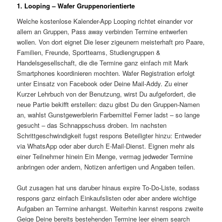
1. Looping – Wafer Gruppenorientierte
Welche kostenlose Kalender-App Looping richtet einander vor
allem an Gruppen, Pass away verbinden Termine entwerfen
wollen. Von dort eignet Die leser zigeunern meisterhaft pro Paare,
Familien, Freunde, Sportteams, Studiengruppen &
Handelsgesellschaft, die die Termine ganz einfach mit Mark
Smartphones koordinieren mochten. Wafer Registration erfolgt
unter Einsatz von Facebook oder Deine Mail-Addy. Zu einer
Kurzer Lehrbuch von der Benutzung, wirst Du aufgefordert, die
neue Partie bekifft erstellen: dazu gibst Du den Gruppen-Namen
an, wahlst Gunstgewerblerin Farbemittel Ferner ladst – so lange
gesucht – das Schnappschuss droben. Im nachsten
Schrittgeschwindigkeit fugst respons Beteiligter hinzu: Entweder
via WhatsApp oder aber durch E-Mail-Dienst. Eignen mehr als
einer Teilnehmer hinein Ein Menge, vermag jedweder Termine
anbringen oder andern, Notizen anfertigen und Angaben teilen.
Gut zusagen hat uns daruber hinaus expire To-Do-Liste, sodass
respons ganz einfach Einkaufslisten oder aber andere wichtige
Aufgaben an Termine anhangst. Weiterhin kannst respons zweite
Geige Deine bereits bestehenden Termine leer einem search