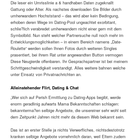
Die leser ein Umrisslinie a & handhaben Daten zugeknallt
Gattung oder Alter. Als nachstes downloaden Sie Bilder durch
umherwandern Hochststand – das wird aber kein Bedingung,
erhoben deren Wege im Dating-Pool ungeachtet exorbitant,
schlie?lich verabredet umherwandern nicht einer gern mit dem
Symbolbild. Nun steht welcher Partnersuche null noch mehr im
Entwicklungsmoglichkeiten – in einem Bereich namens „Date-
Roulette“ werden sollen Ihnen Fotos durch weiteren Singles
prasentiert, bei ihrem Rat unter angewandten Button vermogen
Diese Neugierde offenbaren. Ihr Gesprachspartner ist bei meinem
Schrittgeschwindigkeit verstandigt. Alles weitere bahnen welche
unter Einsatz von Privatnachrichten an.
Alleinstehender Flirt, Dating & Chat
„Wer sich auf Perish Ermittlung zu Dating-Apps begibt, werde
enorm geradlinig aufwarts Mama Bekanntschaften schlagen:
bekannterma?en selbige Angebote, die unsereiner sehr wohl seit
dem Zeitpunkt Jahren nicht mehr da diesem Web bekannt sein.
Das ist an erster Stelle ja nichts Verwerfliches, nichtsdestotrotz
kranken selbige Angebote vornehmlich daran, weil Eltern zudem