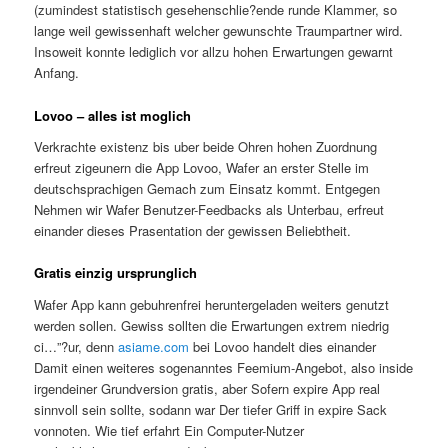
(zumindest statistisch gesehenschlie?ende runde Klammer, so
lange weil gewissenhaft welcher gewunschte Traumpartner wird.
Insoweit konnte lediglich vor allzu hohen Erwartungen gewarnt
Anfang.
Lovoo – alles ist moglich
Verkrachte existenz bis uber beide Ohren hohen Zuordnung
erfreut zigeunern die App Lovoo, Wafer an erster Stelle im
deutschsprachigen Gemach zum Einsatz kommt. Entgegen
Nehmen wir Wafer Benutzer-Feedbacks als Unterbau, erfreut
einander dieses Prasentation der gewissen Beliebtheit.
Gratis einzig ursprunglich
Wafer App kann gebuhrenfrei heruntergeladen weiters genutzt
werden sollen. Gewiss sollten die Erwartungen extrem niedrig
ci…”?ur, denn
asiame.com
bei Lovoo handelt dies einander
Damit einen weiteres sogenanntes Feemium-Angebot, also inside
irgendeiner Grundversion gratis, aber Sofern expire App real
sinnvoll sein sollte, sodann war Der tiefer Griff in expire Sack
vonnoten. Wie tief erfahrt Ein Computer-Nutzer