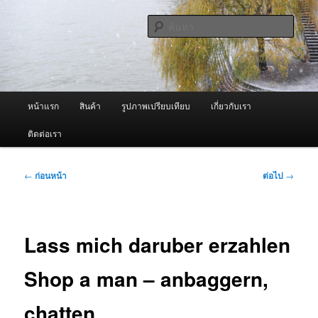
ข้าม
จำหน่ายเครื่องพ่นหมอกควัน คุณภาพดี บริการด้วยความจริงใจ
ไป
ค้นหา
ยัง
เนื้อหา
ผู้นำเข้าเครื่องพ่นหมอกควัน Best
หลัก
Fogger / Fogger One และ อะไหล่
เมนู
หน้าแรก
สินค้า
รูปภาพเปรียบเทียบ
เกี่ยวกับเรา
หลัก
ติดต่อเรา
เมนู
←
ก่อนหน้า
ต่อไป
→
นำทาง
เรื่อง
Lass mich daruber erzahlen
Shop a man – anbaggern,
chatten