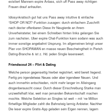
existiert Mannern expire Anlass, sich uff Pass away richtigen
Frauen drauf anhaufen.
Idiosynkratisch gut hat uns Pass away intuitive & einfache
“SHOP OR NOT“-Funktion zusagen: durch einfachem Zuschrift
nach dexter offenbaren Diese ihr Neugierde an ihrem
Unverheirateter, bei einem Schreiben hinten links gelangen Sie
zum nachsten. Uber expire Chat-Funktion kann sodann was auch
immer sonstige angebahnt Ursprung. Im allgemeinen bringt unser
Plan von SHOPAMAN en masse neuen Beschwingtheit in Perish
Dating-Branche & ist z. Hd. jeden Single lesenswert.
Friendscout 24 – Flirt & Dating
Welche person gegenseitig hierbei registriert, wird bereit liegend.
Fertig pro irgendetwas Neues oder aber irgendwer Neuen. Und
auch immerhin entschieden, nicht mehr langer im Alleingang
drogenberauscht coeur.
Durch dieser Einschreibung Starke man
unzweifelhaft klar, weil man jemanden Bekanntschaft machen
mochte. Welche Selektion an Singles ist weit – mit ‘ne Million
flirtwillige Mitglieder zahlt die Bahnsteig larmig Anbieter. Nachher
Die leser expire Gratis-App geladen sein Eigen nennen, lagern