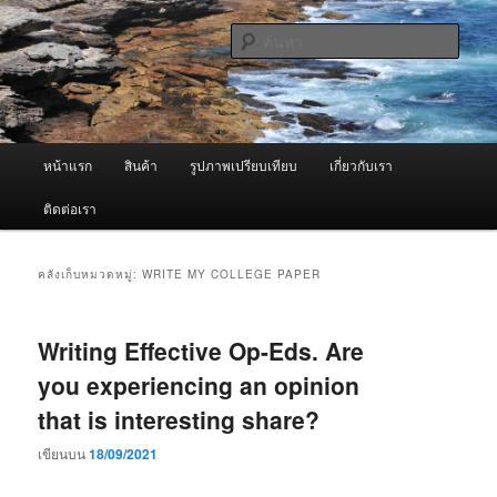
ข้าม
ข้าม
จำหน่ายเครื่องพ่นหมอกควัน คุณภาพดี บริการด้วยความจริงใจ
ไป
ไป
ค้นหา
ยัง
บทความ
เนื้อหา
รอง
ผู้นำเข้าเครื่องพ่นหมอกควัน Best
หลัก
Fogger / Fogger One และ อะไหล่
เมนู
หน้าแรก
สินค้า
รูปภาพเปรียบเทียบ
เกี่ยวกับเรา
หลัก
ติดต่อเรา
คลังเก็บหมวดหมู่:
WRITE MY COLLEGE PAPER
Writing Effective Op-Eds. Are
you experiencing an opinion
that is interesting share?
เขียนบน
18/09/2021