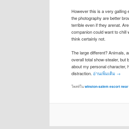
However this is a very galling
the photography are better brow
terrible even if they arenat. Ar
companion could want to chill wi
think certainly not.
The large different? Animals, an
overall total show-stealer, b
about my personal character, he
distraction.
อ่านเพิ่มเติม
→
โพสท์ใน
winston-salem escort nea