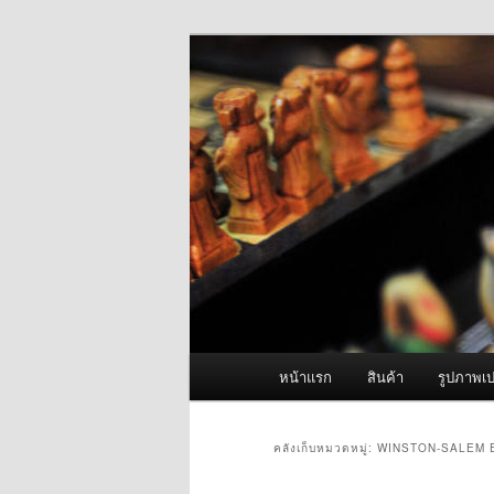
ข้าม
ข้าม
จำหน่ายเครื่องพ่นหมอกควัน คุณ
ไป
ไป
ยัง
บทความ
ผู้นำเข้าเครื่
เนื้อหา
รอง
Fogger One แล
หลัก
เมนู
หน้าแรก
สินค้า
รูปภาพเป
หลัก
คลังเก็บหมวดหมู่:
WINSTON-SALEM 