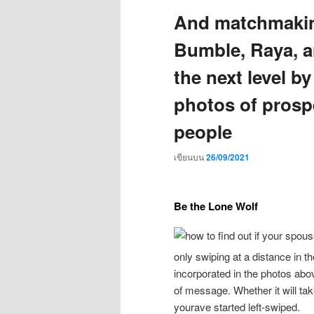
And matchmaking
Bumble, Raya, an
the next level b
photos of prospe
people
เขียนบน
26/09/2021
Be the Lone Wolf
only swiping at a distance in t
incorporated in the photos abo
of message. Whether it will tak
yourave started left-swiped.