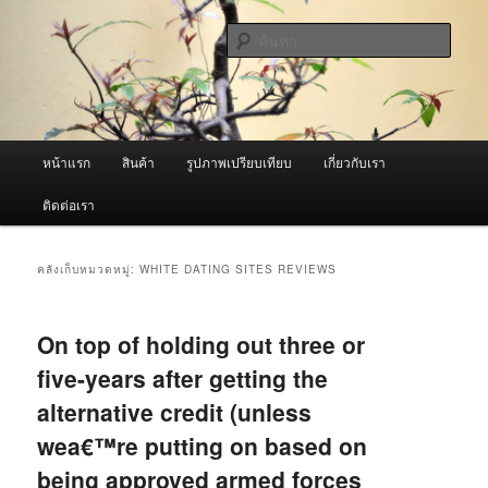
ข้าม
ข้าม
จำหน่ายเครื่องพ่นหมอกควัน คุณภาพดี บริการด้วยความจริงใจ
ไป
ไป
ค้นหา
ยัง
บทความ
เนื้อหา
รอง
ผู้นำเข้าเครื่องพ่นหมอกควัน Best
หลัก
Fogger / Fogger One และ อะไหล่
เมนู
หน้าแรก
สินค้า
รูปภาพเปรียบเทียบ
เกี่ยวกับเรา
หลัก
ติดต่อเรา
คลังเก็บหมวดหมู่:
WHITE DATING SITES REVIEWS
On top of holding out three or
five-years after getting the
alternative credit (unless
wea€™re putting on based on
being approved armed forces