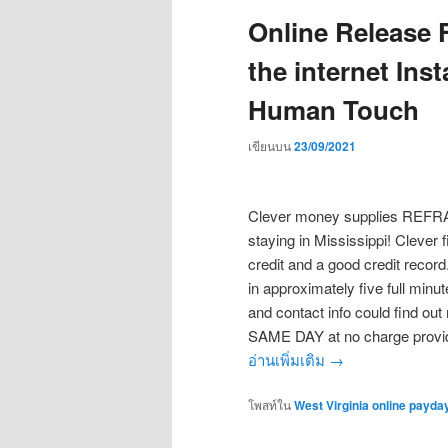
Online Release 
the internet Ins
Human Touch
เขียนบน
23/09/2021
Clever money supplies REFRAIN
staying in Mississippi! Clever 
credit and a good credit record
in approximately five full minu
and contact info could find ou
SAME DAY at no charge provid
อ่านเพิ่มเติม
→
โพสท์ใน
West Virginia online payda