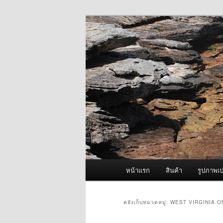
ข้าม
ข้าม
จำหน่ายเครื่องพ่นหมอกควัน คุณ
ไป
ไป
ยัง
บทความ
ผู้นำเข้าเครื่
เนื้อหา
รอง
Fogger One แล
หลัก
เมนู
หน้าแรก
สินค้า
รูปภาพเป
หลัก
คลังเก็บหมวดหมู่:
WEST VIRGINIA O