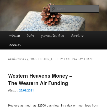
ข้าม
ข้าม
จำหน่ายเครื่องพ่นหมอกควัน คุณภาพดี บริการด้วยความจริงใจ
ไป
ไป
ค้นหา
ยัง
บทความ
เนื้อหา
รอง
ผู้นำเข้าเครื่องพ่นหมอกควัน Best
หลัก
Fogger / Fogger One และ อะไหล่
เมนู
หน้าแรก
สินค้า
รูปภาพเปรียบเทียบ
เกี่ยวกับเรา
หลัก
ติดต่อเรา
คลังเก็บหมวดหมู่:
WASHINGTON_LIBERTY LAKE PAYDAY LOANS
Western Heavens Money –
The Western Air Funding
เขียนบน
25/09/2021
Recieve as much as $2500 cash loan in a day or much less from