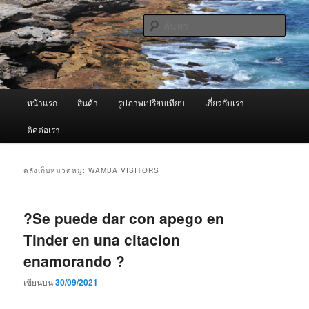
ข้าม
ข้าม
จำหน่ายเครื่องพ่นหมอกควัน คุณภาพดี บริการด้วยความจริงใจ
ไป
ไป
ค้นหา
ยัง
บทความ
เนื้อหา
รอง
ผู้นำเข้าเครื่องพ่นหมอกควัน Best
หลัก
Fogger / Fogger One และ อะไหล่
เมนู
หน้าแรก
สินค้า
รูปภาพเปรียบเทียบ
เกี่ยวกับเรา
หลัก
ติดต่อเรา
คลังเก็บหมวดหมู่:
WAMBA VISITORS
?Se puede dar con apego en
Tinder en una citacion
enamorando ?
เขียนบน
30/09/2021