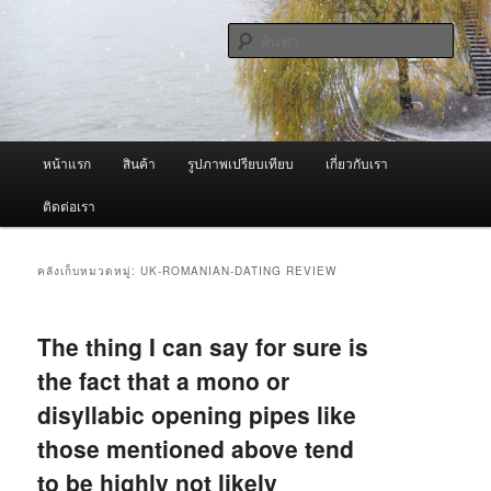
ข้าม
ข้าม
จำหน่ายเครื่องพ่นหมอกควัน คุณภาพดี บริการด้วยความจริงใจ
ไป
ไป
ค้นหา
ยัง
บทความ
เนื้อหา
รอง
ผู้นำเข้าเครื่องพ่นหมอกควัน Best
หลัก
Fogger / Fogger One และ อะไหล่
เมนู
หน้าแรก
สินค้า
รูปภาพเปรียบเทียบ
เกี่ยวกับเรา
หลัก
ติดต่อเรา
คลังเก็บหมวดหมู่:
UK-ROMANIAN-DATING REVIEW
The thing I can say for sure is
the fact that a mono or
disyllabic opening pipes like
those mentioned above tend
to be highly not likely