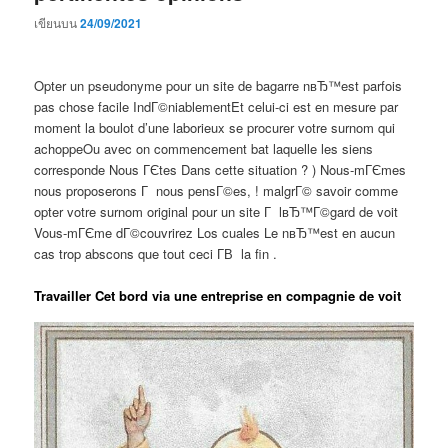
เขียนบน
24/09/2021
Opter un pseudonyme pour un site de bagarre nвЂ™est parfois
pas chose facile IndГ©niablementEt celui-ci est en mesure par
moment la boulot d’une laborieux se procurer votre surnom qui
achoppeOu avec on commencement bat laquelle les siens
corresponde Nous ГЄtes Dans cette situation ? ) Nous-mГЄmes
nous proposerons Г nous pensГ©es, ! malgrГ© savoir comme
opter votre surnom original pour un site Г lвЂ™Г©gard de voit
Vous-mГЄme dГ©couvrirez Los cuales Le nвЂ™est en aucun
cas trop abscons que tout ceci Г­В la fin .
Travailler Cet bord via une entreprise en compagnie de voit