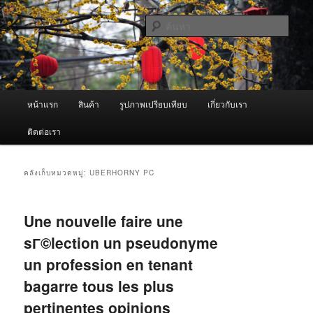
ข้าม
ข้าม
จำหน่ายเครื่องพ่นหมอกควัน คุณภาพดี บริการด้วยความจริงใจ
ไป
ไป
ค้นหา
ยัง
บทความ
เนื้อหา
รอง
ผู้นำเข้าเครื่องพ่นหมอกควัน Best
หลัก
Fogger / Fogger One และ อะไหล่
เมนู
หน้าแรก
สินค้า
รูปภาพเปรียบเทียบ
เกี่ยวกับเรา
หลัก
ติดต่อเรา
คลังเก็บหมวดหมู่:
UBERHORNY PC
Une nouvelle faire une
sГ©lection un pseudonyme
un profession en tenant
bagarre tous les plus
pertinentes opinions