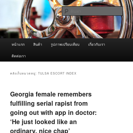
ข้าม
ข้าม
จำหน่ายเครื่องพ่นหมอกควัน คุณภาพดี บริการด้วยความจริงใจ
ไป
ไป
ค้นหา
ยัง
บทความ
เนื้อหา
รอง
ผู้นำเข้าเครื่องพ่นหมอกควัน Best
หลัก
Fogger / Fogger One และ อะไหล่
เมนู
หน้าแรก
สินค้า
รูปภาพเปรียบเทียบ
เกี่ยวกับเรา
หลัก
ติดต่อเรา
คลังเก็บหมวดหมู่:
TULSA ESCORT INDEX
Georgia female remembers
fulfilling serial rapist from
going out with app in doctor:
‘He just looked like an
ordinary, nice chap’