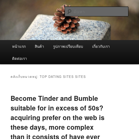
ข้าม
ข้าม
จำหน่ายเครื่องพ่นหมอกควัน คุณภาพดี บริการด้วยความจริงใจ
ไป
ไป
ค้นหา
ยัง
บทความ
เนื้อหา
รอง
ผู้นำเข้าเครื่องพ่นหมอกควัน Best
หลัก
Fogger / Fogger One และ อะไหล่
เมนู
หน้าแรก
สินค้า
รูปภาพเปรียบเทียบ
เกี่ยวกับเรา
หลัก
ติดต่อเรา
คลังเก็บหมวดหมู่:
TOP DATING SITES SITES
Become Tinder and Bumble
suitable for in excess of 50s?
acquiring prefer on the web is
these days, more complex
than it consists of have ever