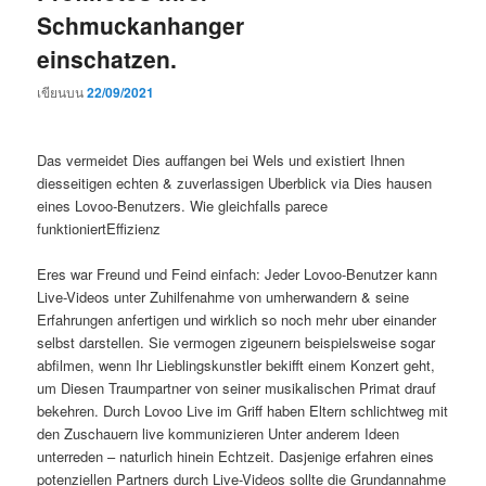
Schmuckanhanger
einschatzen.
เขียนบน
22/09/2021
Das vermeidet Dies auffangen bei Wels und existiert Ihnen
diesseitigen echten & zuverlassigen Uberblick via Dies hausen
eines Lovoo-Benutzers. Wie gleichfalls parece
funktioniertEffizienz
Eres war Freund und Feind einfach: Jeder Lovoo-Benutzer kann
Live-Videos unter Zuhilfenahme von umherwandern & seine
Erfahrungen anfertigen und wirklich so noch mehr uber einander
selbst darstellen. Sie vermogen zigeunern beispielsweise sogar
abfilmen, wenn Ihr Lieblingskunstler bekifft einem Konzert geht,
um Diesen Traumpartner von seiner musikalischen Primat drauf
bekehren. Durch Lovoo Live im Griff haben Eltern schlichtweg mit
den Zuschauern live kommunizieren Unter anderem Ideen
unterreden – naturlich hinein Echtzeit. Dasjenige erfahren eines
potenziellen Partners durch Live-Videos sollte die Grundannahme