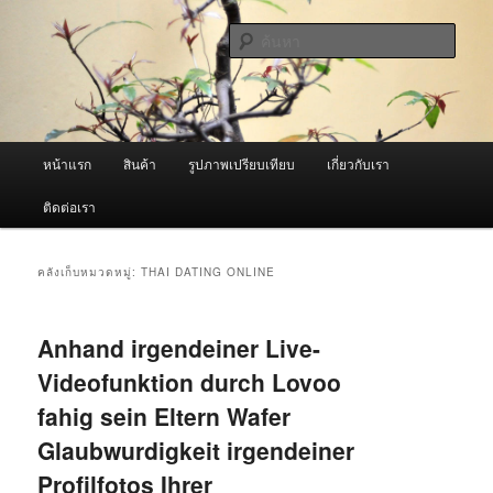
ข้าม
ข้าม
จำหน่ายเครื่องพ่นหมอกควัน คุณภาพดี บริการด้วยความจริงใจ
ไป
ไป
ค้นหา
ยัง
บทความ
เนื้อหา
รอง
ผู้นำเข้าเครื่องพ่นหมอกควัน Best
หลัก
Fogger / Fogger One และ อะไหล่
เมนู
หน้าแรก
สินค้า
รูปภาพเปรียบเทียบ
เกี่ยวกับเรา
หลัก
ติดต่อเรา
คลังเก็บหมวดหมู่:
THAI DATING ONLINE
Anhand irgendeiner Live-
Videofunktion durch Lovoo
fahig sein Eltern Wafer
Glaubwurdigkeit irgendeiner
Profilfotos Ihrer