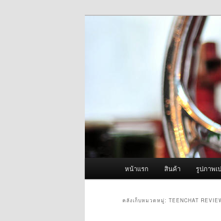
ข้าม
ข้าม
จำหน่ายเครื่องพ่นหมอกควัน คุณ
ไป
ไป
ยัง
บทความ
ผู้นำเข้าเครื่
เนื้อหา
รอง
Fogger One แล
หลัก
เมนู
หน้าแรก
สินค้า
รูปภาพเป
หลัก
คลังเก็บหมวดหมู่:
TEENCHAT REVIE