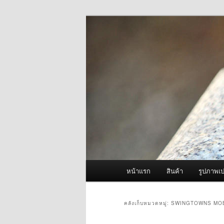
ข้าม
ข้าม
จำหน่ายเครื่องพ่นหมอกควัน คุณ
ไป
ไป
ยัง
บทความ
ผู้นำเข้าเครื่
เนื้อหา
รอง
Fogger One แล
หลัก
เมนู
หน้าแรก
สินค้า
รูปภาพเป
หลัก
คลังเก็บหมวดหมู่:
SWINGTOWNS MO