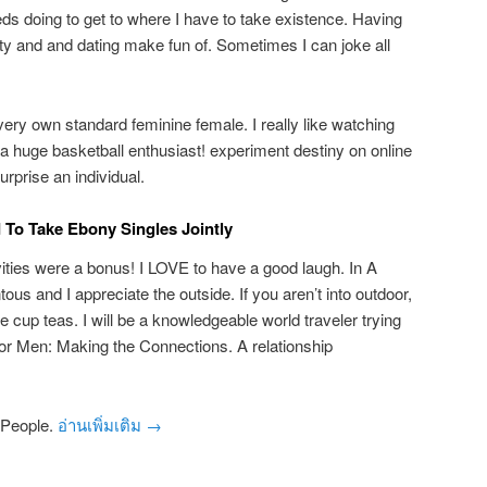
eds doing to get to where I have to take existence. Having
ality and and dating make fun of. Sometimes I can joke all
 very own standard feminine female. I really like watching
a huge basketball enthusiast! experiment destiny on online
urprise an individual.
 To Take Ebony Singles Jointly
ities were a bonus! I LOVE to have a good laugh. In A
s and I appreciate the outside. If you aren’t into outdoor,
e cup teas. I will be a knowledgeable world traveler trying
r Men: Making the Connections. A relationship
e People.
อ่านเพิ่มเติม
→