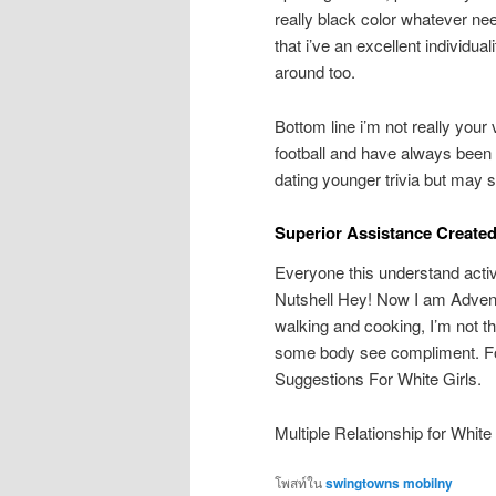
really black color whatever ne
that i’ve an excellent individu
around too.
Bottom line i’m not really your
football and have always been 
dating younger trivia but may s
Superior Assistance Created
Everyone this understand activ
Nutshell Hey! Now I am Adventou
walking and cooking, I’m not th
some body see compliment. Fo
Suggestions For White Girls.
Multiple Relationship for Whit
โพสท์ใน
swingtowns mobilny