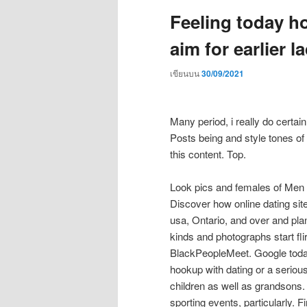
Feeling today 
aim for earlier l
เขียนบน
30/09/2021
Many period, i really do certain
Posts being and style tones of 
this content. Top.
Look pics and females of Men 
Discover how online dating si
usa, Ontario, and over and pla
kinds and photographs start fli
BlackPeopleMeet. Google toda
hookup with dating or a seriou
children as well as grandsons.
sporting events, particularly.