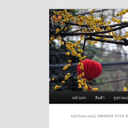
ข้าม
ข้าม
จำหน่ายเครื่องพ่นหมอกควัน คุณ
ไป
ไป
ยัง
บทความ
ผู้นำเข้าเครื่
เนื้อหา
รอง
Fogger One แล
หลัก
เมนู
หน้าแรก
สินค้า
รูปภาพเป
หลัก
คลังเก็บหมวดหมู่:
SWINGER SITES 