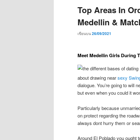
Top Areas In Ord
Medellin & Matc
เขียนบน
26/09/2021
Meet Medellin Girls During 
about drawing near
sexy Swing
dialogue. You’re going to will
but even when you could it wont 
Particularly because unmarried
on protect regarding the roadw
always dont hurry them or sear
Around El Poblado you ought to