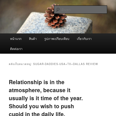
ข้าม
ข้าม
จำหน่ายเครื่องพ่นหมอกควัน คุณภาพดี บริการด้วยความจริงใจ
ไป
ไป
ค้นหา
ยัง
บทความ
เนื้อหา
รอง
ผู้นำเข้าเครื่องพ่นหมอกควัน Best
หลัก
Fogger / Fogger One และ อะไหล่
เมนู
หน้าแรก
สินค้า
รูปภาพเปรียบเทียบ
เกี่ยวกับเรา
หลัก
ติดต่อเรา
คลังเก็บหมวดหมู่:
SUGAR-DADDIES-USA+TX+DALLAS REVIEW
Relationship is in the
atmosphere, because it
usually is it time of the year.
Should you wish to push
cupid in the daily life.