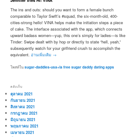
Jennifer tries Hi! VINA
The ins and outs: should you want to form a female bunch
comparable to Taylor Swift’s #squad, the six-month-old, 400-
cities-strong hello! VINA helps make the initiation steps a piece
of cake. The interface associated with the app, which connects
upward badass women—yup, this one’s simply for ladies—is like
Tinder: Swipe dealt with by hop or directly to state “hell, yeah,”
subsequently watch for your girlfriend crush to accomplish the
equivalent.
อ่านเพิ่มเติม
→
โพสท์ใน
sugar-daddies-usa+la free sugar daddy dating apps
คลังเก็บ
ตุลาคม 2021
กันยายน 2021
สิงหาคม 2021
กรกฎาคม 2021
มิถุนายน 2021
พฤษภาคม 2021
เมษายน 2021