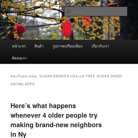
ข้าม
ข้าม
จำหน่ายเครื่องพ่นหมอกควัน คุณภาพดี บริการด้วยความจริงใจ
ไป
ไป
ค้นหา
ยัง
บทความ
เนื้อหา
รอง
ผู้นำเข้าเครื่องพ่นหมอกควัน Best
หลัก
Fogger / Fogger One และ อะไหล่
เมนู
หน้าแรก
สินค้า
รูปภาพเปรียบเทียบ
เกี่ยวกับเรา
หลัก
ติดต่อเรา
คลังเก็บหมวดหมู่:
SUGAR-DADDIES-USA+LA FREE SUGAR DADDY
DATING APPS
Here’s what happens
whenever 4 older people try
making brand-new neighbors
in Ny