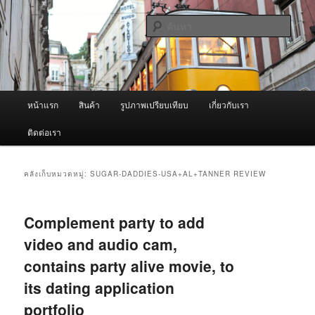
ข้าม
ข้าม
จำหน่ายเครื่องพ่นหมอกควัน คุณภาพดี บริการด้วยความจริงใจ
ไป
ไป
ค้นหา
ยัง
บทความ
เนื้อหา
รอง
ผู้นำเข้าเครื่องพ่นหมอกควัน Best
หลัก
Fogger / Fogger One และ อะไหล่
เมนู
หน้าแรก
สินค้า
รูปภาพเปรียบเทียบ
เกี่ยวกับเรา
หลัก
ติดต่อเรา
คลังเก็บหมวดหมู่:
SUGAR-DADDIES-USA+AL+TANNER REVIEW
Complement party to add
video and audio cam,
contains party alive movie, to
its dating application
portfolio