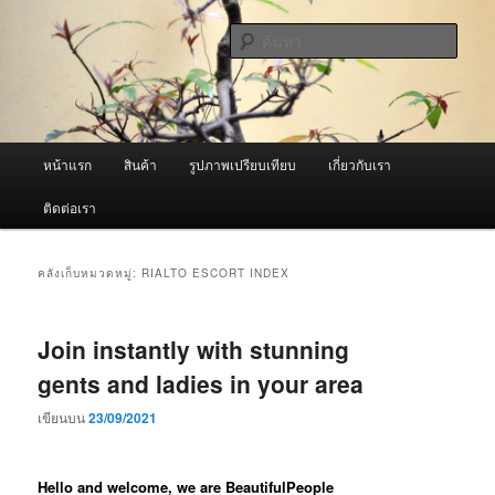
ข้าม
ข้าม
จำหน่ายเครื่องพ่นหมอกควัน คุณภาพดี บริการด้วยความจริงใจ
ไป
ไป
ค้นหา
ยัง
บทความ
เนื้อหา
รอง
ผู้นำเข้าเครื่องพ่นหมอกควัน Best
หลัก
Fogger / Fogger One และ อะไหล่
เมนู
หน้าแรก
สินค้า
รูปภาพเปรียบเทียบ
เกี่ยวกับเรา
หลัก
ติดต่อเรา
คลังเก็บหมวดหมู่:
RIALTO ESCORT INDEX
Join instantly with stunning
gents and ladies in your area
เขียนบน
23/09/2021
Hello and welcome, we are BeautifulPeople