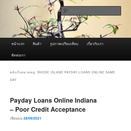
ข้าม
ข้าม
จำหน่ายเครื่องพ่นหมอกควัน คุณภาพดี บริการด้วยความจริงใจ
ไป
ไป
ค้นหา
ยัง
บทความ
เนื้อหา
รอง
ผู้นำเข้าเครื่องพ่นหมอกควัน Best
หลัก
Fogger / Fogger One และ อะไหล่
เมนู
หน้าแรก
สินค้า
รูปภาพเปรียบเทียบ
เกี่ยวกับเรา
หลัก
ติดต่อเรา
คลังเก็บหมวดหมู่:
RHODE ISLAND PAYDAY LOANS ONLINE SAME
DAY
Payday Loans Online Indiana
– Poor Credit Acceptance
เขียนบน
28/09/2021