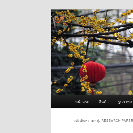
ข้าม
ข้าม
จำหน่ายเครื่องพ่นหมอกควัน คุณ
ไป
ไป
ยัง
บทความ
ผู้นำเข้าเครื่
เนื้อหา
รอง
Fogger One แล
หลัก
เมนู
หน้าแรก
สินค้า
รูปภาพเป
หลัก
คลังเก็บหมวดหมู่:
RESEARCH PAPER