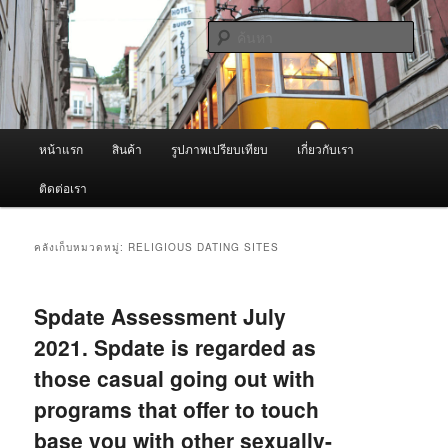
ข้าม
ข้าม
จำหน่ายเครื่องพ่นหมอกควัน คุณภาพดี บริการด้วยความจริงใจ
ไป
ไป
ค้นหา
ยัง
บทความ
เนื้อหา
รอง
ผู้นำเข้าเครื่องพ่นหมอกควัน Best
หลัก
Fogger / Fogger One และ อะไหล่
เมนู
หน้าแรก
สินค้า
รูปภาพเปรียบเทียบ
เกี่ยวกับเรา
หลัก
ติดต่อเรา
คลังเก็บหมวดหมู่:
RELIGIOUS DATING SITES
Spdate Assessment July
2021. Spdate is regarded as
those casual going out with
programs that offer to touch
base you with other sexually-