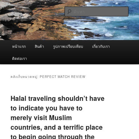
ข้าม
ข้าม
จำหน่ายเครื่องพ่นหมอกควัน คุณภาพดี บริการด้วยความจริงใจ
ไป
ไป
ค้นหา
ยัง
บทความ
เนื้อหา
รอง
ผู้นำเข้าเครื่องพ่นหมอกควัน Best
หลัก
Fogger / Fogger One และ อะไหล่
เมนู
หน้าแรก
สินค้า
รูปภาพเปรียบเทียบ
เกี่ยวกับเรา
หลัก
ติดต่อเรา
คลังเก็บหมวดหมู่:
PERFECT MATCH REVIEW
Halal traveling shouldn’t have
to indicate you have to
merely visit Muslim
countries, and a terrific place
to begin going through the