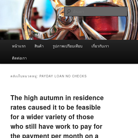
ข้าม
ข้าม
จำหน่ายเครื่องพ่นหมอกควัน คุณภาพดี บริการด้วยความจริงใจ
ไป
ไป
ค้นหา
ยัง
บทความ
เนื้อหา
รอง
ผู้นำเข้าเครื่องพ่นหมอกควัน Best
หลัก
Fogger / Fogger One และ อะไหล่
เมนู
หน้าแรก
สินค้า
รูปภาพเปรียบเทียบ
เกี่ยวกับเรา
หลัก
ติดต่อเรา
คลังเก็บหมวดหมู่:
PAYDAY LOAN NO CHECKS
The high autumn in residence
rates caused it to be feasible
for a wider variety of those
who still have work to pay for
the payment per month on a