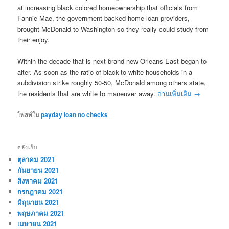
at increasing black colored homeownership that officials from
Fannie Mae, the government-backed home loan providers,
brought McDonald to Washington so they really could study from
their enjoy.
Within the decade that is next brand new Orleans East began to
alter. As soon as the ratio of black-to-white households in a
subdivision strike roughly 50-50, McDonald among others state,
the residents that are white to maneuver away.
อ่านเพิ่มเติม
→
โพสท์ใน
payday loan no checks
คลังเก็บ
ตุลาคม 2021
กันยายน 2021
สิงหาคม 2021
กรกฎาคม 2021
มิถุนายน 2021
พฤษภาคม 2021
เมษายน 2021