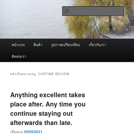
ข้าม
ข้าม
จำหน่ายเครื่องพ่นหมอกควัน คุณภาพดี บริการด้วยความจริงใจ
ไป
ไป
ค้นหา
ยัง
บทความ
เนื้อหา
รอง
ผู้นำเข้าเครื่องพ่นหมอกควัน Best
หลัก
Fogger / Fogger One และ อะไหล่
เมนู
หน้าแรก
สินค้า
รูปภาพเปรียบเทียบ
เกี่ยวกับเรา
หลัก
ติดต่อเรา
คลังเก็บหมวดหมู่:
OURTIME REVIEW
Anything excellent takes
place after. Any time you
continue staying out
afterwards than late.
เขียนบน
29/09/2021