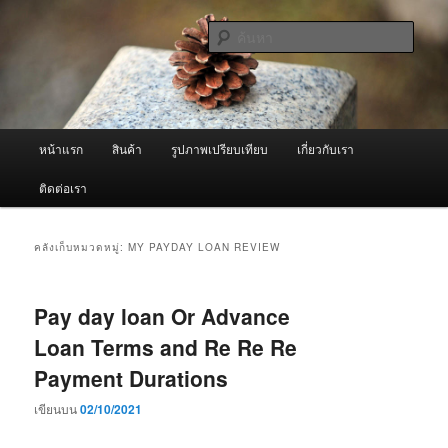
ข้าม
ข้าม
จำหน่ายเครื่องพ่นหมอกควัน คุณภาพดี บริการด้วยความจริงใจ
ไป
ไป
ค้นหา
ยัง
บทความ
เนื้อหา
รอง
ผู้นำเข้าเครื่องพ่นหมอกควัน Best
หลัก
Fogger / Fogger One และ อะไหล่
เมนู
หน้าแรก
สินค้า
รูปภาพเปรียบเทียบ
เกี่ยวกับเรา
หลัก
ติดต่อเรา
คลังเก็บหมวดหมู่:
MY PAYDAY LOAN REVIEW
Pay day loan Or Advance
Loan Terms and Re Re Re
Payment Durations
เขียนบน
02/10/2021