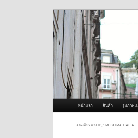
ข้าม
ข้าม
จำหน่ายเครื่องพ่นหมอกควัน คุณ
ไป
ไป
ยัง
บทความ
ผู้นำเข้าเครื่
เนื้อหา
รอง
Fogger One แล
หลัก
เมนู
หน้าแรก
สินค้า
รูปภาพเป
หลัก
คลังเก็บหมวดหมู่:
MUSLIMA ITALIA