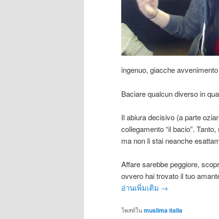
ingenuo, giacche avvenimento s
Baciare qualcun diverso in qua
Il abiura decisivo (a parte oz
collegamento “il bacio”. Tanto, 
ma non li stai neanche esatta
Affare sarebbe peggiore, scopri
ovvero hai trovato il tuo ama
อ่านเพิ่มเติม
→
โพสท์ใน
muslima italia