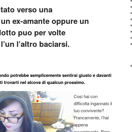
itato verso una
 un ex-amante oppure un
otto puo per volte
’un l’altro baciarsi.
ondo potrebbe semplicemente sentirsi giusto e davanti
i trovarti nel alcova di qualcun prossimo.
Cosi hai con
difficolta ingannato il
tuo convivente?
Francamente, l’hai
appena
avvenimento. Pero