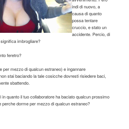
indi di nuovo, a
causa di quanto
possa tentare
cruccio, e stato un
accidente. Percio, di
ignifica imbrogliare?
nto feretro?
iare per mezzo di qualcun estraneo) e ingannare
non stai baciando la tale cosicche dovresti risiedere baci,
mente sbattendo.
 in quanto il tuo collaboratore ha baciato qualcun prossimo
nte perche dorme per mezzo di qualcun estraneo?