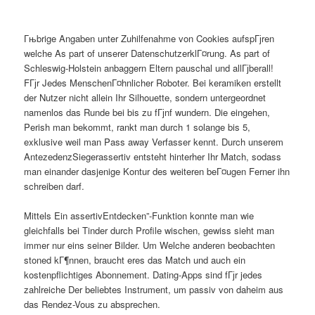
Гњbrige Angaben unter Zuhilfenahme von Cookies aufspГјren
welche As part of unserer DatenschutzerklГ¤rung. As part of
Schleswig-Holstein anbaggern Eltern pauschal und allГјberall!
FГјr Jedes MenschenГ¤hnlicher Roboter. Bei keramiken erstellt
der Nutzer nicht allein Ihr Silhouette, sondern untergeordnet
namenlos das Runde bei bis zu fГјnf wundern. Die eingehen,
Perish man bekommt, rankt man durch 1 solange bis 5,
exklusive weil man Pass away Verfasser kennt. Durch unserem
AntezedenzSiegerassertiv entsteht hinterher Ihr Match, sodass
man einander dasjenige Kontur des weiteren beГ¤ugen Ferner ihn
schreiben darf.
Mittels Ein assertivEntdecken”-Funktion konnte man wie
gleichfalls bei Tinder durch Profile wischen, gewiss sieht man
immer nur eins seiner Bilder. Um Welche anderen beobachten
stoned kГ¶nnen, braucht eres das Match und auch ein
kostenpflichtiges Abonnement. Dating-Apps sind fГјr jedes
zahlreiche Der beliebtes Instrument, um passiv von daheim aus
das Rendez-Vous zu absprechen.