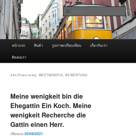
ข้าม
ข้าม
จำหน่ายเครื่องพ่นหมอกควัน คุณภาพดี บริการด้วยความจริงใจ
ไป
ไป
ค้นหา
ยัง
บทความ
เนื้อหา
รอง
ผู้นำเข้าเครื่องพ่นหมอกควัน Best
หลัก
Fogger / Fogger One และ อะไหล่
เมนู
หน้าแรก
สินค้า
รูปภาพเปรียบเทียบ
เกี่ยวกับเรา
หลัก
ติดต่อเรา
คลังเก็บหมวดหมู่:
MEETMINDFUL BEWERTUNG
Meine wenigkeit bin die
Ehegattin Ein Koch. Meine
wenigkeit Recherche die
Gattin einen Herr.
เขียนบน
20/09/2021