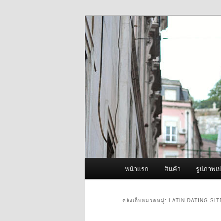
ข้าม
ข้าม
จำหน่ายเครื่องพ่นหมอกควัน คุณ
ไป
ไป
ยัง
บทความ
ผู้นำเข้าเครื่
เนื้อหา
รอง
Fogger One แล
หลัก
เมนู
หน้าแรก
สินค้า
รูปภาพเป
หลัก
คลังเก็บหมวดหมู่:
LATIN-DATING-SI