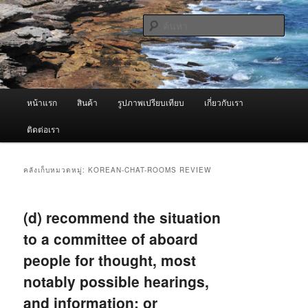
ข้าม
ข้าม
จำหน่ายเครื่องพ่นหมอกควัน คุณภาพดี บริการด้วยความจริงใจ
ไป
ไป
ค้นหา
ยัง
บทความ
เนื้อหา
รอง
ผู้นำเข้าเครื่องพ่นหมอกควัน Best
หลัก
Fogger / Fogger One และ อะไหล่
เมนู
หน้าแรก
สินค้า
รูปภาพเปรียบเทียบ
เกี่ยวกับเรา
หลัก
ติดต่อเรา
คลังเก็บหมวดหมู่:
KOREAN-CHAT-ROOMS REVIEW
(d) recommend the situation
to a committee of aboard
people for thought, most
notably possible hearings,
and information; or