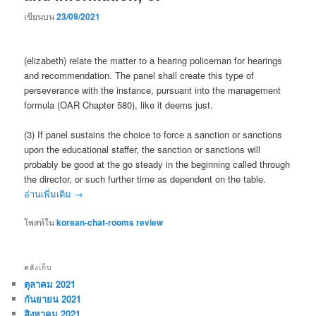
เขียนบน
23/09/2021
(elizabeth) relate the matter to a hearing policeman for hearings
and recommendation. The panel shall create this type of
perseverance with the instance, pursuant into the management
formula (OAR Chapter 580), like it deems just.
(3) If panel sustains the choice to force a sanction or sanctions
upon the educational staffer, the sanction or sanctions will
probably be good at the go steady in the beginning called through
the director, or such further time as dependent on the table.
อ่านเพิ่มเติม
→
โพสท์ใน
korean-chat-rooms review
คลังเก็บ
ตุลาคม 2021
กันยายน 2021
สิงหาคม 2021