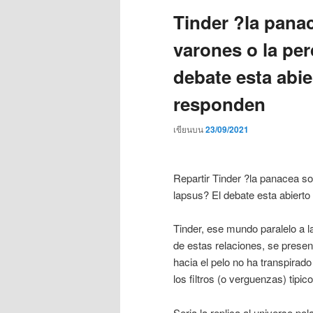
Tinder ?la panac
varones o la pe
debate esta abie
responden
เขียนบน
23/09/2021
Repartir Tinder ?la panacea so
lapsus? El debate esta abierto
Tinder, ese mundo paralelo a la
de estas relaciones, se presen
hacia el pelo no ha transpira
los filtros (o verguenzas) ti­pic
Seri­a la replica al universo p