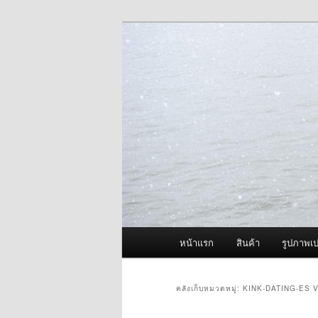
ข้าม
ข้าม
จำหน่ายเครื่องพ่นหมอกควัน คุณ
ไป
ไป
ยัง
บทความ
ผู้นำเข้าเครื่
เนื้อหา
รอง
Fogger One แล
หลัก
เมนู
หน้าแรก
สินค้า
รูปภาพเป
หลัก
คลังเก็บหมวดหมู่:
KINK-DATING-ES 