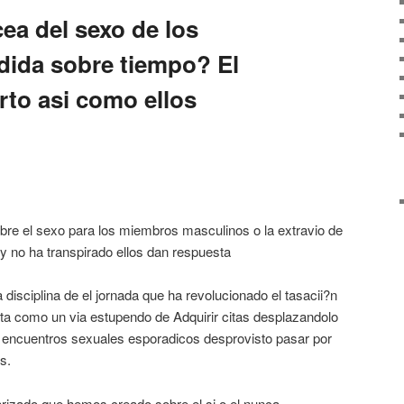
ea del sexo de los
rdida sobre tiempo? El
rto asi­ como ellos
bre el sexo para los miembros masculinos o la extravio de
 y no ha transpirado ellos dan respuesta
 disciplina de el jornada que ha revolucionado el tasacii?n
ta como un vi­a estupendo de Adquirir citas desplazandolo
do encuentros sexuales esporadicos desprovisto pasar por
os.
olarizado que hemos creado sobre el si o el nunca