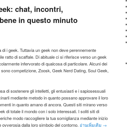
eek: chat, incontri,
bene in questo minuto
sa di i geek. Tuttavia un geek non deve perennemente
le ratto di scaffale. Di abituale ci si riferisce verso un geek
olarmente infervorato di qualcosa di particolare. Alcuni dei
eek sono competizione, Zoosk, Geek Nerd Dating, Soul Geek,
 di sostenere gli intelletti, gli entusiasti e i sapiosessuali
inarli mediante metodo in quanto possano approvare il loro
gomenti in quanto amano di ancora. Questi siti mirano verso
i totale il mondo con i solo interessati. I soliti siti di
eneriche modo raccogliere la tua somiglianza mediante inizio
te ovverosia dalla loro simbolo del contorno.
อ่านเพิ่มเติม
→