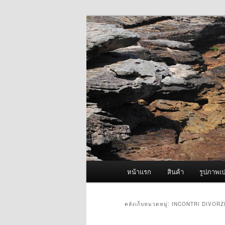
ข้าม
ข้าม
จำหน่ายเครื่องพ่นหมอกควัน คุณ
ไป
ไป
ยัง
บทความ
ผู้นำเข้าเครื่
เนื้อหา
รอง
Fogger One แล
หลัก
เมนู
หน้าแรก
สินค้า
รูปภาพเป
หลัก
คลังเก็บหมวดหมู่:
INCONTRI DIVORZ