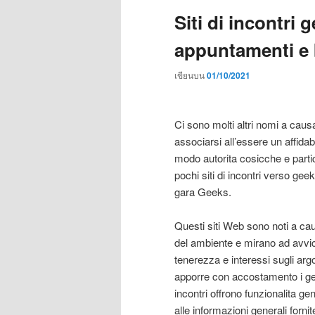
Siti di incontri g
appuntamenti e 
เขียนบน
01/10/2021
Ci sono molti altri nomi a cau
associarsi all’essere un affidabi
modo autorita cosicche e partic
pochi siti di incontri verso g
gara Geeks.
Questi siti Web sono noti a causa
del ambiente e mirano ad avvic
tenerezza e interessi sugli ar
apporre con accostamento i geek d
incontri offrono funzionalita g
alle informazioni generali forni