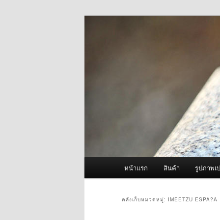
ข้าม
ข้าม
จำหน่ายเครื่องพ่นหมอกควัน คุณ
ไป
ไป
ยัง
บทความ
ผู้นำเข้าเครื่
เนื้อหา
รอง
Fogger One แล
หลัก
เมนู
หน้าแรก
สินค้า
รูปภาพเป
หลัก
คลังเก็บหมวดหมู่:
IMEETZU ESPA?A