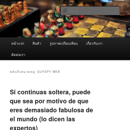
ข้าม
ข้าม
จำหน่ายเครื่องพ่นหมอกควัน คุณภาพดี บริการด้วยความจริงใจ
ไป
ไป
ค้นหา
ยัง
บทความ
เนื้อหา
รอง
ผู้นำเข้าเครื่องพ่นหมอกควัน Best
หลัก
Fogger / Fogger One และ อะไหล่
เมนู
หน้าแรก
สินค้า
รูปภาพเปรียบเทียบ
เกี่ยวกับเรา
หลัก
ติดต่อเรา
คลังเก็บหมวดหมู่:
GUYSPY WEB
Si continuas soltera, puede
que sea por motivo de que
eres demasiado fabulosa de
el mundo (lo dicen las
expertos)