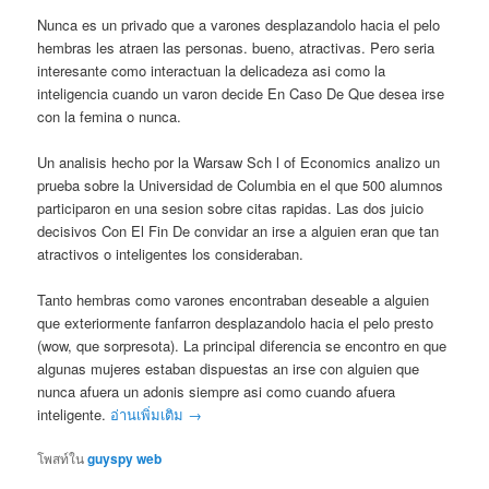
Nunca es un privado que a varones desplazandolo hacia el pelo
hembras les atraen las personas. bueno, atractivas. Pero seria
interesante como interactuan la delicadeza asi como la
inteligencia cuando un varon decide En Caso De Que desea irse
con la femina o nunca.
Un analisis hecho por la Warsaw Sch l of Economics analizo un
prueba sobre la Universidad de Columbia en el que 500 alumnos
participaron en una sesion sobre citas rapidas. Las dos juicio
decisivos Con El Fin De convidar an irse a alguien eran que tan
atractivos o inteligentes los consideraban.
Tanto hembras como varones encontraban deseable a alguien
que exteriormente fanfarron desplazandolo hacia el pelo presto
(wow, que sorpresota). La principal diferencia se encontro en que
algunas mujeres estaban dispuestas an irse con alguien que
nunca afuera un adonis siempre asi como cuando afuera
inteligente.
อ่านเพิ่มเติม
→
โพสท์ใน
guyspy web