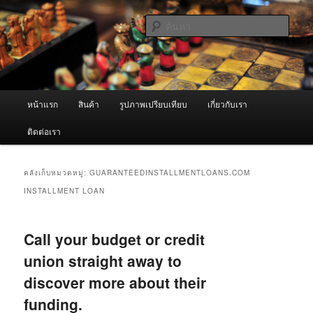
ข้าม
ข้าม
จำหน่ายเครื่องพ่นหมอกควัน คุณภาพดี บริการด้วยความจริงใจ
ไป
ไป
ค้นหา
ยัง
บทความ
เนื้อหา
รอง
ผู้นำเข้าเครื่องพ่นหมอกควัน Best
หลัก
Fogger / Fogger One และ อะไหล่
เมนู
หน้าแรก
สินค้า
รูปภาพเปรียบเทียบ
เกี่ยวกับเรา
หลัก
ติดต่อเรา
คลังเก็บหมวดหมู่:
GUARANTEEDINSTALLMENTLOANS.COM
INSTALLMENT LOAN
Call your budget or credit
union straight away to
discover more about their
funding.