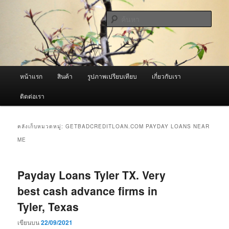
ข้าม
ข้าม
จำหน่ายเครื่องพ่นหมอกควัน คุณภาพดี บริการด้วยความจริงใจ
ไป
ไป
ค้นหา
ยัง
บทความ
เนื้อหา
รอง
ผู้นำเข้าเครื่องพ่นหมอกควัน Best
หลัก
Fogger / Fogger One และ อะไหล่
เมนู
หน้าแรก
สินค้า
รูปภาพเปรียบเทียบ
เกี่ยวกับเรา
หลัก
ติดต่อเรา
คลังเก็บหมวดหมู่:
GETBADCREDITLOAN.COM PAYDAY LOANS NEAR
ME
Payday Loans Tyler TX. Very
best cash advance firms in
Tyler, Texas
เขียนบน
22/09/2021